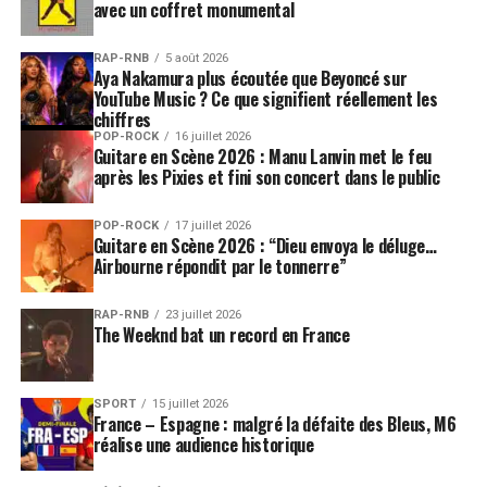
avec un coffret monumental
Un disque enregistré entre Los Angeles et Paris,
Glenwood Place et Guillaume Tell, avec la fidèle
RAP-RNB
5 août 2026
Aya Nakamura plus écoutée que Beyoncé sur
complicité de Pierre Papadiamandis, l’alter égal
YouTube Music ? Ce que signifient réellement les
harmonique, et du pianiste et compositeur Michel
chiffres
Amsellem. Le tout sous la houlette de Jay Newland,
POP-ROCK
16 juillet 2026
Guitare en Scène 2026 : Manu Lanvin met le feu
ingénieur du son au pedigree impressionnant (de Buddy
après les Pixies et fini son concert dans le public
Guy à
Norah Jones
, en passant par Paul Simon, Stevie
Wonder ou Keith Jarrett), et déjà présent sur le dernier
POP-ROCK
17 juillet 2026
album d’Eddy. Quant aux musiciens, outre les
Guitare en Scène 2026 : “Dieu envoya le déluge…
Airbourne répondit par le tonnerre”
incontournables frenchies Basile Leroux, Jean-Yves
d’Angelo, Hervé Brault ou Loïc Pontieux, on notera la
présence de pointures yankees comme le guitariste
RAP-RNB
23 juillet 2026
The Weeknd bat un record en France
Larry Campbell (
Bob Dylan
) ou le claviériste Brad Cole
(Supertramp,
Phil Collins
). Un casting de choix pour un
disque classieux.
SPORT
15 juillet 2026
France – Espagne : malgré la défaite des Bleus, M6
réalise une audience historique
Un an après «
Grand écran
« , l’album de reprises de
musiques de films, Eddy Mitchell revient donc avec ce