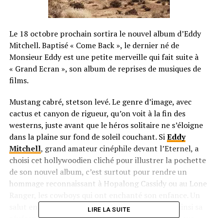
Le 18 octobre prochain sortira le nouvel album d’Eddy
Mitchell. Baptisé « Come Back », le dernier né de
Monsieur Eddy est une petite merveille qui fait suite à
« Grand Ecran », son album de reprises de musiques de
films.
Mustang cabré, stetson levé. Le genre d’image, avec
cactus et canyon de rigueur, qu’on voit à la fin des
westerns, juste avant que le héros solitaire ne s’éloigne
dans la plaine sur fond de soleil couchant. Si
Eddy
Mitchell
, grand amateur cinéphile devant l’Eternel, a
choisi cet hollywoodien cliché pour illustrer la pochette
de son nouvel album, c’est surtout pour rendre un
hommage reconnaissant à Hopalong Cassidy ou au Lone
Ranger, les cowboys qui ont enchanté son enfance. Un
salut en forme de clin d’œil. Car si Mr. Eddy tire ainsi sa
LIRE LA SUITE