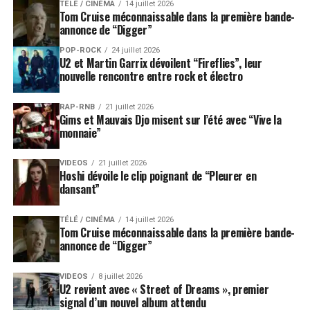
« Come back » inédit, également titre d’une chanson
TÉLÉ / CINÉMA
14 juillet 2026
Tom Cruise méconnaissable dans la première bande-
dans laquelle l’artiste remercie le public qui l’a
annonce de “Digger”
accompagné depuis tant d’années dans ses multiples
POP-ROCK
24 juillet 2026
aventures. Des aventures qu’il compte bien poursuivre
U2 et Martin Garrix dévoilent “Fireflies”, leur
en studio, à défaut de continuer en tournée. La
nouvelle rencontre entre rock et électro
prochaine, qui démarre à Paris le 18 octobre prochain et
devrait durer jusqu’en septembre 2011, sera, on le sait,
RAP-RNB
21 juillet 2026
Gims et Mauvais Djo misent sur l’été avec “Vive la
l’ultime salut scénique du créateur de « La dernière
monnaie”
séance ». Une façon de nous dire au revoir, mais pas
adieu. Mustang cabré, stetson levé. Et nous, chapeau
VIDEOS
21 juillet 2026
bas.
Hoshi dévoile le clip poignant de “Pleurer en
dansant”
TÉLÉ / CINÉMA
14 juillet 2026
Tom Cruise méconnaissable dans la première bande-
annonce de “Digger”
VIDEOS
8 juillet 2026
U2 revient avec « Street of Dreams », premier
signal d’un nouvel album attendu