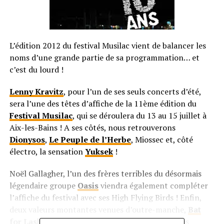
L’édition 2012 du festival Musilac vient de balancer les
noms d’une grande partie de sa programmation… et
c’est du lourd !
Lenny Kravitz
, pour l’un de ses seuls concerts d’été,
sera l’une des têtes d’affiche de la 11ème édition du
Festival Musilac
, qui se déroulera du 13 au 15 juillet à
Aix-les-Bains ! A ses côtés, nous retrouverons
Dionysos
,
Le Peuple de l’Herbe
, Miossec et, côté
électro, la sensation
Yuksek
!
Noël Gallagher, l’un des frères terribles du désormais
légendaire groupe
Oasis
viendra également compléter
l’affiche du festival avec ses High Flying Birds ! Enfin,
deux valeurs montantes venues d’outre-manche,
Bat
for Lashes
et Band of Skulls font aussi partie des