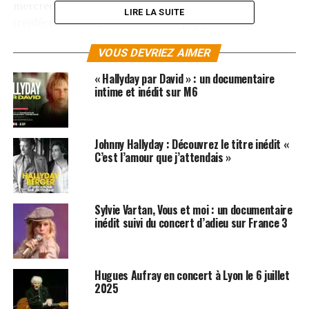
mercredi un documentaire à 20h50 où l’on
LIRE LA SUITE
(re)découvrira le parcours de nos papys rockers :
Johnny Hallyday
,
Jacques Dutronc
et
Eddy Mitchell
.
VOUS DEVRIEZ AIMER
Ce documentaire événement de 90 minutes baptisé «
« Hallyday par David » : un documentaire
Dutronc, Hallyday, Mitchell… Nos vieilles Canailles
intime et inédit sur M6
» retrace à travers des images d’archive inédites, des
coulisses de leurs concerts historiques, et le témoignage
des proches de
Dutronc
,
Hallyday
et
Mitchell
, cette
Johnny Hallyday : Découvrez le titre inédit «
belle amitié, mais aussi le parcours extraordinaire de ces
C’est l’amour que j’attendais »
trois grands artistes et les succès qui ont marqué leurs
carrières.
Sylvie Vartan, Vous et moi : un documentaire
Parmi les nombreux témoignages qui agrémenteront ce
inédit suivi du concert d’adieu sur France 3
magnifique reportage, ont retrouvera
Jean-Marie
Périer
,
Etienne Chatiliez
,
Arnaud Ducret
,
Pierre
Papadiamandis
ou
Philippe Labro
.
Hugues Aufray en concert à Lyon le 6 juillet
2025
LES ALBUMS DES VIEILLES CANAILLES SONT