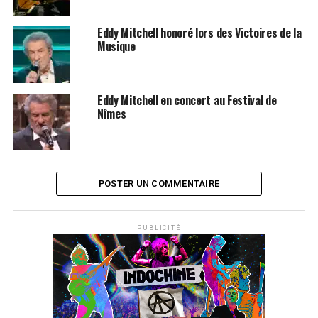
DISPONIBLES ICI
Eddy Mitchell honoré lors des Victoires de la
SUJETS ASSOCIÉS:
EDDY MITCHELL
JACQUES DUTRONC
Musique
JOHNNY HALLYDAY
LES VIEILLES CANAILLES
Eddy Mitchell en concert au Festival de
Nîmes
POSTER UN COMMENTAIRE
PUBLICITÉ