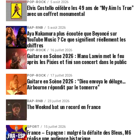
POP-ROCK
5 août 2026
Elvis Costello célèbre les 49 ans de “My Aim Is True”
avec un coffret monumental
RAP-RNB
5 août 2026
Aya Nakamura plus écoutée que Beyoncé sur
YouTube Music ? Ce que signifient réellement les
chiffres
POP-ROCK
16 juillet 2026
Guitare en Scène 2026 : Manu Lanvin met le feu
après les Pixies et fini son concert dans le public
POP-ROCK
17 juillet 2026
Guitare en Scène 2026 : “Dieu envoya le déluge…
Airbourne répondit par le tonnerre”
RAP-RNB
23 juillet 2026
The Weeknd bat un record en France
SPORT
15 juillet 2026
France – Espagne : malgré la défaite des Bleus, M6
réalise une audience historique