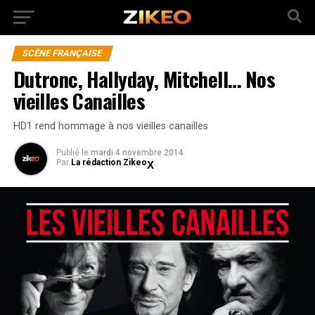
SCÈNE FRANÇAISE
Dutronc, Hallyday, Mitchell… Nos
vieilles Canailles
HD1 rend hommage à nos vieilles canailles
Publié
le
mardi 4 novembre 2014
Par
La rédaction Zikeo