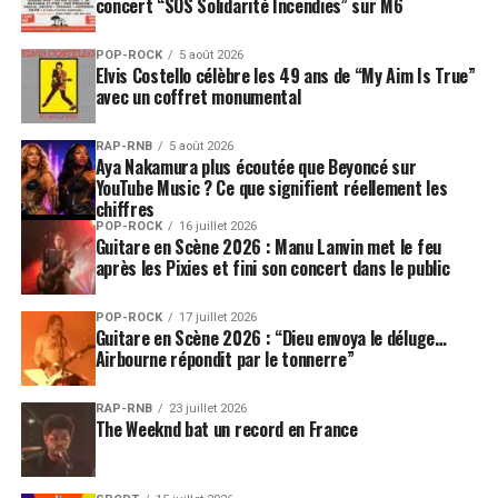
concert “SOS Solidarité Incendies” sur M6
POP-ROCK
5 août 2026
Elvis Costello célèbre les 49 ans de “My Aim Is True”
avec un coffret monumental
RAP-RNB
5 août 2026
Aya Nakamura plus écoutée que Beyoncé sur
YouTube Music ? Ce que signifient réellement les
chiffres
POP-ROCK
16 juillet 2026
Guitare en Scène 2026 : Manu Lanvin met le feu
après les Pixies et fini son concert dans le public
POP-ROCK
17 juillet 2026
Guitare en Scène 2026 : “Dieu envoya le déluge…
Airbourne répondit par le tonnerre”
RAP-RNB
23 juillet 2026
The Weeknd bat un record en France