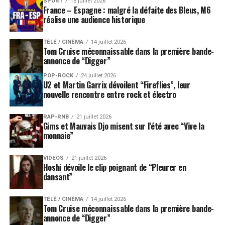
SPORT
15 juillet 2026
France – Espagne : malgré la défaite des Bleus, M6
réalise une audience historique
TÉLÉ / CINÉMA
14 juillet 2026
Tom Cruise méconnaissable dans la première bande-
annonce de “Digger”
POP-ROCK
24 juillet 2026
U2 et Martin Garrix dévoilent “Fireflies”, leur
nouvelle rencontre entre rock et électro
RAP-RNB
21 juillet 2026
Gims et Mauvais Djo misent sur l’été avec “Vive la
monnaie”
VIDEOS
21 juillet 2026
Hoshi dévoile le clip poignant de “Pleurer en
dansant”
TÉLÉ / CINÉMA
14 juillet 2026
Tom Cruise méconnaissable dans la première bande-
annonce de “Digger”