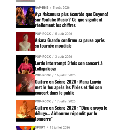
RAP-RNB
5 août 2026
Aya Nakamura plus écoutée que Beyoncé
sur YouTube Music ? Ce que signifient
réellement les chiffres
POP-ROCK
5 août 2026
Ariana Grande confirme sa pause après
sa tournée mondiale
POP-ROCK
3 août 2026
Lorde interrompt 3 fois son concert à
Lollapalooza
POP-ROCK
16 juillet 2026
Guitare en Scène 2026 : Manu Lanvin
met le feu après les Pixies et fini son
concert dans le public
POP-ROCK
17 juillet 2026
Guitare en Scène 2026 : “Dieu envoya le
déluge… Airbourne répondit par le
tonnerre”
SPORT
15 juillet 2026