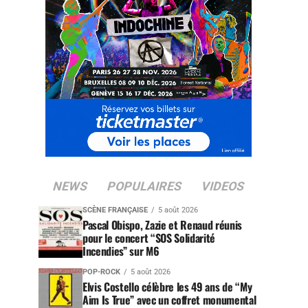
NEWS
POPULAIRES
VIDEOS
SCÈNE FRANÇAISE
5 août 2026
Pascal Obispo, Zazie et Renaud réunis
pour le concert “SOS Solidarité
Incendies” sur M6
POP-ROCK
5 août 2026
Elvis Costello célèbre les 49 ans de “My
Aim Is True” avec un coffret monumental