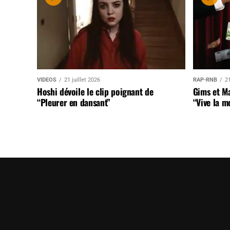
VIDEOS
21 juillet 2026
RAP-RNB
21
Hoshi dévoile le clip poignant de
Gims et Ma
“Pleurer en dansant”
“Vive la m