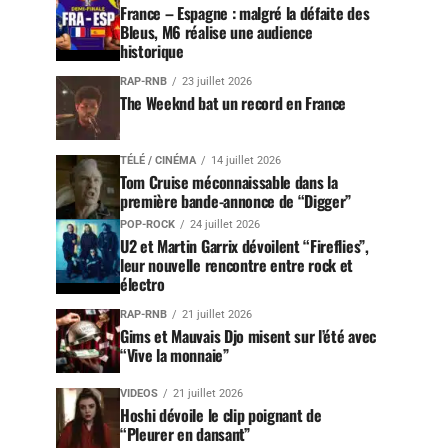
France – Espagne : malgré la défaite des
Bleus, M6 réalise une audience
historique
RAP-RNB
23 juillet 2026
The Weeknd bat un record en France
TÉLÉ / CINÉMA
14 juillet 2026
Tom Cruise méconnaissable dans la
première bande-annonce de “Digger”
POP-ROCK
24 juillet 2026
U2 et Martin Garrix dévoilent “Fireflies”,
leur nouvelle rencontre entre rock et
électro
RAP-RNB
21 juillet 2026
Gims et Mauvais Djo misent sur l’été avec
“Vive la monnaie”
VIDEOS
21 juillet 2026
Hoshi dévoile le clip poignant de
“Pleurer en dansant”