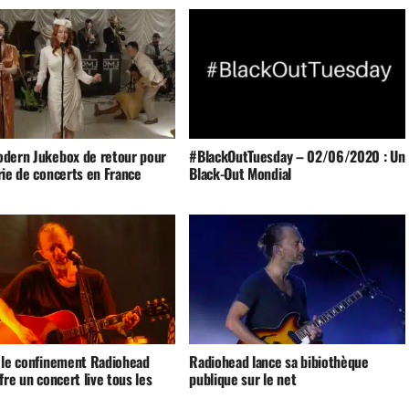
dern Jukebox de retour pour
#BlackOutTuesday – 02/06/2020 : Un
rie de concerts en France
Black-Out Mondial
 le confinement Radiohead
Radiohead lance sa bibiothèque
fre un concert live tous les
publique sur le net