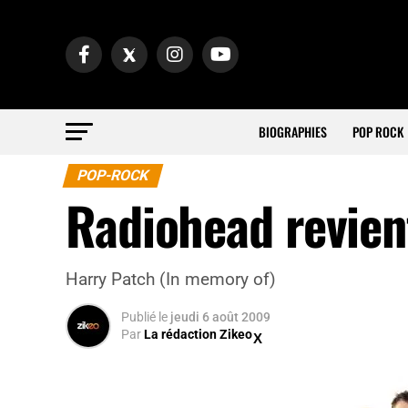
BIOGRAPHIES
POP ROCK
POP-ROCK
Radiohead revient
Harry Patch (In memory of)
Publié
le
jeudi 6 août 2009
Par
La rédaction Zikeo