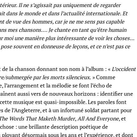
xtérieur. Il ne s’agissait pas uniquement de regarder
ait dans le monde et dans l’actualité internationale. Et
int de vue des hommes, car je ne me sens pas capable
dans mes chansons…. Je chante en tant qu’être humain
pour moi une manière plus intéressante de voir les choses…
 pose souvent en donneuse de leçons, et ce n’est pas ce
ut de la chanson donnant son nom à l’album : «
L’occident
re/submergée par les morts silencieux.
» Comme
 l’arrangement et la mélodie se font l’écho de
aînent aussi vers de nouveaux horizons : identifier une
ette musique est quasi-impossible. Les paroles font
s de l’Angleterre, et à un infortuné soldat partant pour
The Words That Maketh Murder
,
All And Everyone
, et
e chose : une brillante description poétique de
 ployant désormais sous les ans et l’expérience, et dont