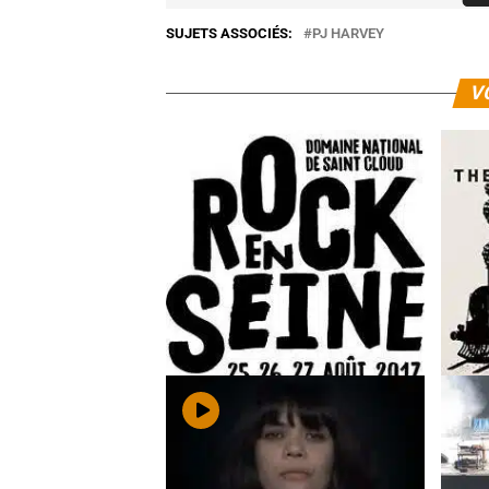
SUJETS ASSOCIÉS:
PJ HARVEY
V
Début de programme dévoilé pour
James
Rock en Seine 2017
Train