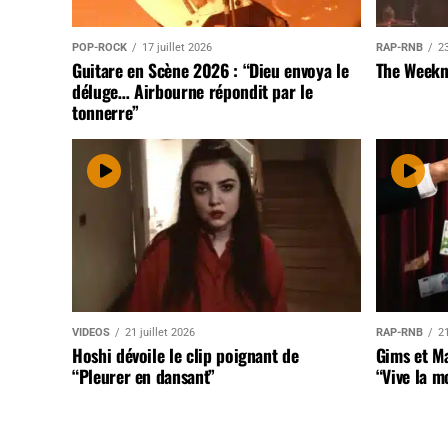
POP-ROCK
17 juillet 2026
RAP-RNB
23
Guitare en Scène 2026 : “Dieu envoya le
The Weekn
déluge… Airbourne répondit par le
tonnerre”
VIDEOS
21 juillet 2026
RAP-RNB
21
Hoshi dévoile le clip poignant de
Gims et Ma
“Pleurer en dansant”
“Vive la m