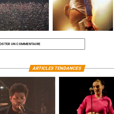
rent de boue pour la 36e
Un 15 juillet à Musilac !
 de Paléo
OSTER UN COMMENTAIRE
ARTICLES TENDANCES