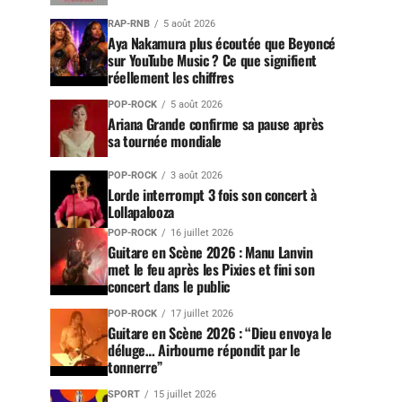
RAP-RNB
5 août 2026
Aya Nakamura plus écoutée que Beyoncé
sur YouTube Music ? Ce que signifient
réellement les chiffres
POP-ROCK
5 août 2026
Ariana Grande confirme sa pause après
sa tournée mondiale
POP-ROCK
3 août 2026
Lorde interrompt 3 fois son concert à
Lollapalooza
POP-ROCK
16 juillet 2026
Guitare en Scène 2026 : Manu Lanvin
met le feu après les Pixies et fini son
concert dans le public
POP-ROCK
17 juillet 2026
Guitare en Scène 2026 : “Dieu envoya le
déluge… Airbourne répondit par le
tonnerre”
SPORT
15 juillet 2026