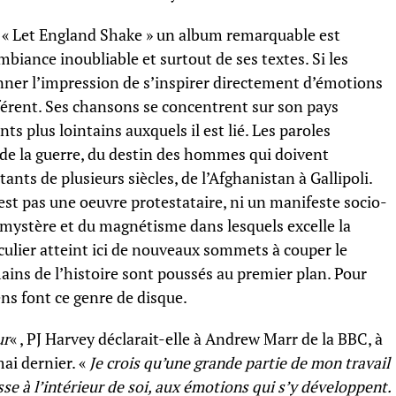
 de « Let England Shake » un album remarquable est
biance inoubliable et surtout de ses textes. Si les
ner l’impression de s’inspirer directement d’émotions
férent. Ses chansons se concentrent sur son pays
ts plus lointains auxquels il est lié. Les paroles
 de la guerre, du destin des hommes qui doivent
nts de plusieurs siècles, de l’Afghanistan à Gallipoli.
st pas une oeuvre protestataire, ni un manifeste socio-
 mystère et du magnétisme dans lesquels excelle la
culier atteint ici de nouveaux sommets à couper le
mains de l’histoire sont poussés au premier plan. Pour
ns font ce genre de disque.
ur
« , PJ Harvey déclarait-elle à Andrew Marr de la BBC, à
mai dernier. «
Je crois qu’une grande partie de mon travail
sse à l’intérieur de soi, aux émotions qui s’y développent.