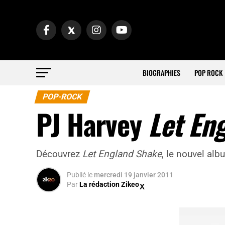
BIOGRAPHIES
POP ROCK
POP-ROCK
PJ Harvey
Let En
Découvrez
Let England Shake
, le nouvel al
Publié
le
mercredi 19 janvier 2011
Par
La rédaction Zikeo