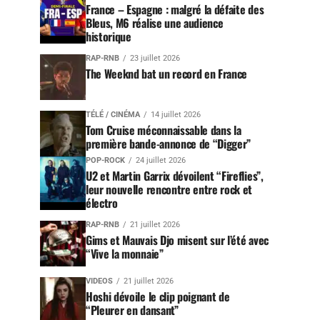
France – Espagne : malgré la défaite des
Bleus, M6 réalise une audience
historique
RAP-RNB
23 juillet 2026
The Weeknd bat un record en France
TÉLÉ / CINÉMA
14 juillet 2026
Tom Cruise méconnaissable dans la
première bande-annonce de “Digger”
POP-ROCK
24 juillet 2026
U2 et Martin Garrix dévoilent “Fireflies”,
leur nouvelle rencontre entre rock et
électro
RAP-RNB
21 juillet 2026
Gims et Mauvais Djo misent sur l’été avec
“Vive la monnaie”
VIDEOS
21 juillet 2026
Hoshi dévoile le clip poignant de
“Pleurer en dansant”