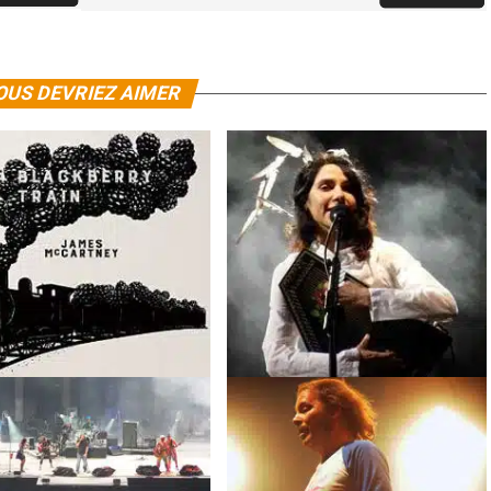
OUS DEVRIEZ AIMER
 McCartney
The Blackberry
Le nouvel album de PJ Harvey sort en
avril 2016