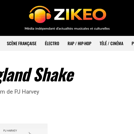
SCÈNE FRANÇAISE
ÉLECTRO
RAP / HIP-HOP
TÉLÉ / CINÉMA
P
gland Shake
bum de PJ Harvey