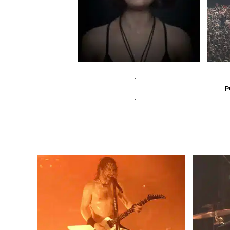
BAT FOR LASHES Lilies
Un tor
édition
P