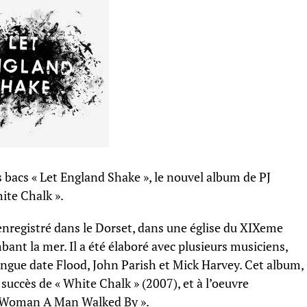
s bacs « Let England Shake », le nouvel album de PJ
hite Chalk ».
enregistré dans le Dorset, dans une église du XIXeme
bant la mer. Il a été élaboré avec plusieurs musiciens,
longue date Flood, John Parish et Mick Harvey. Cet album,
 succès de « White Chalk » (2007), et à l’oeuvre
 A Woman A Man Walked By ».