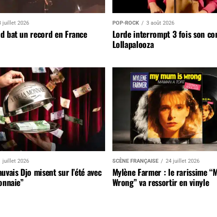
 juillet 2026
POP-ROCK
3 août 2026
d bat un record en France
Lorde interrompt 3 fois son co
Lollapalooza
 juillet 2026
SCÈNE FRANÇAISE
24 juillet 2026
uvais Djo misent sur l’été avec
Mylène Farmer : le rarissime “
onnaie”
Wrong” va ressortir en vinyle