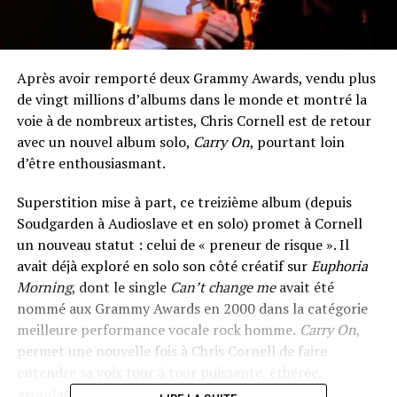
Après avoir remporté deux Grammy Awards, vendu plus
de vingt millions d’albums dans le monde et montré la
voie à de nombreux artistes, Chris Cornell est de retour
avec un nouvel album solo,
Carry On
, pourtant loin
d’être enthousiasmant.
Superstition mise à part, ce treizième album (depuis
Soudgarden à Audioslave et en solo) promet à Cornell
un nouveau statut : celui de « preneur de risque ». Il
avait déjà exploré en solo son côté créatif sur
Euphoria
Morning
, dont le single
Can’t change me
avait été
nommé aux Grammy Awards en 2000 dans la catégorie
meilleure performance vocale rock homme.
Carry On
,
permet une nouvelle fois à Chris Cornell de faire
entendre sa voix tour à tour puissante, éthérée,
grondante. Une voix qui reste telle qu’elle a été