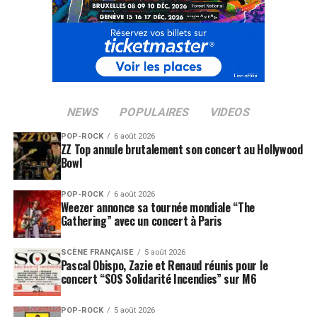
musique.
Interscope / Universal, sortie le 28 mai 2007.
SUJETS ASSOCIÉS:
CHRIS CORNELL
JAMES BOND
MICHAEL JACKSON
TOM MORELLO
NEWS
POPULAIRES
VIDEOS
POP-ROCK
6 août 2026
ZZ Top annule brutalement son concert au Hollywood
Bowl
POP-ROCK
6 août 2026
Weezer annonce sa tournée mondiale “The
Gathering” avec un concert à Paris
SCÈNE FRANÇAISE
5 août 2026
Pascal Obispo, Zazie et Renaud réunis pour le
concert “SOS Solidarité Incendies” sur M6
POP-ROCK
5 août 2026