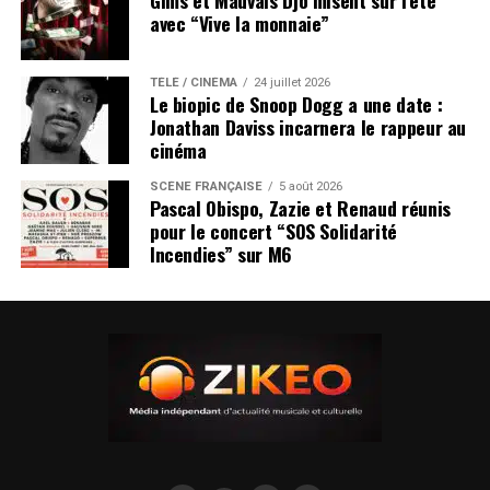
Gims et Mauvais Djo misent sur l’été
avec “Vive la monnaie”
TÉLÉ / CINÉMA
24 juillet 2026
Le biopic de Snoop Dogg a une date :
Jonathan Daviss incarnera le rappeur au
cinéma
SCÈNE FRANÇAISE
5 août 2026
Pascal Obispo, Zazie et Renaud réunis
pour le concert “SOS Solidarité
Incendies” sur M6