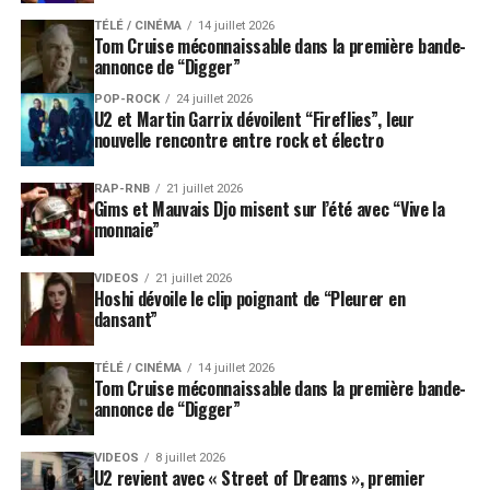
TÉLÉ / CINÉMA
14 juillet 2026
Tom Cruise méconnaissable dans la première bande-
annonce de “Digger”
POP-ROCK
24 juillet 2026
U2 et Martin Garrix dévoilent “Fireflies”, leur
nouvelle rencontre entre rock et électro
RAP-RNB
21 juillet 2026
Gims et Mauvais Djo misent sur l’été avec “Vive la
monnaie”
VIDEOS
21 juillet 2026
Hoshi dévoile le clip poignant de “Pleurer en
dansant”
TÉLÉ / CINÉMA
14 juillet 2026
Tom Cruise méconnaissable dans la première bande-
annonce de “Digger”
VIDEOS
8 juillet 2026
U2 revient avec « Street of Dreams », premier