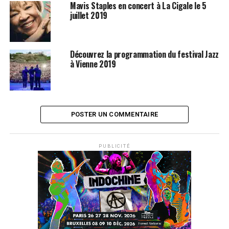
Mavis Staples en concert à La Cigale le 5
souhaité enregistrer tout en sachant qu’une certaine
juillet 2019
expérience de la vie était nécessaire à sa réalisation. Ça
valait la peine d’attendre ! Pour télécharger les albums
de Ben Harper, rendez-vous sur
Amazon
!
Découvrez la programmation du festival Jazz
à Vienne 2019
SUJETS ASSOCIÉS:
BEN HARPER
CHARLIE MUSSELWHITE
POSTER UN COMMENTAIRE
PUBLICITÉ