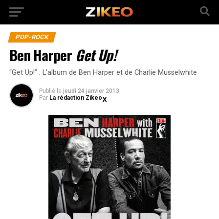
POP-ROCK
Ben Harper
Get Up!
“Get Up!” : L'album de Ben Harper et de Charlie Musselwhite
Publié
le
jeudi 24 janvier 2013
Par
La rédaction Zikeo