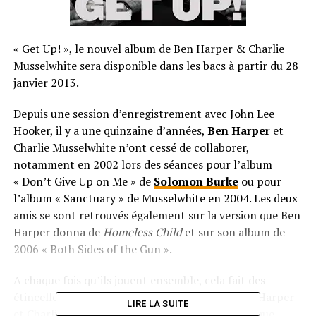
« Get Up! », le nouvel album de Ben Harper & Charlie
Musselwhite sera disponible dans les bacs à partir du 28
janvier 2013.
Depuis une session d’enregistrement avec John Lee
Hooker, il y a une quinzaine d’années,
Ben Harper
et
Charlie Musselwhite n’ont cessé de collaborer,
notamment en 2002 lors des séances pour l’album
« Don’t Give Up on Me » de
Solomon Burke
ou pour
l’album « Sanctuary » de Musselwhite en 2004. Les deux
amis se sont retrouvés également sur la version que Ben
Harper donna de
Homeless Child
et sur son album de
2006 « Both Sides of the Gun ».
A chaque fois qu’ils jouent ensemble, cela fait des
étincelles, et on retrouve une nouvelle fois Ben Harper
LIRE LA SUITE
et Charlie Musselwhite sur « Get Up! », un classique