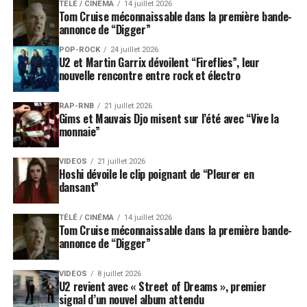
TÉLÉ / CINÉMA
14 juillet 2026
Tom Cruise méconnaissable dans la première bande-
annonce de “Digger”
POP-ROCK
24 juillet 2026
U2 et Martin Garrix dévoilent “Fireflies”, leur
nouvelle rencontre entre rock et électro
RAP-RNB
21 juillet 2026
Gims et Mauvais Djo misent sur l’été avec “Vive la
monnaie”
VIDEOS
21 juillet 2026
Hoshi dévoile le clip poignant de “Pleurer en
dansant”
TÉLÉ / CINÉMA
14 juillet 2026
Tom Cruise méconnaissable dans la première bande-
annonce de “Digger”
VIDEOS
8 juillet 2026
U2 revient avec « Street of Dreams », premier
signal d’un nouvel album attendu