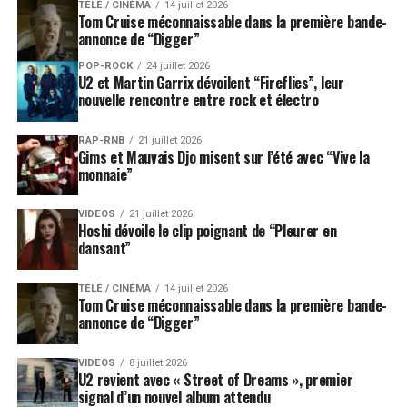
TÉLÉ / CINÉMA
14 juillet 2026
Tom Cruise méconnaissable dans la première bande-
annonce de “Digger”
POP-ROCK
24 juillet 2026
U2 et Martin Garrix dévoilent “Fireflies”, leur
nouvelle rencontre entre rock et électro
RAP-RNB
21 juillet 2026
Gims et Mauvais Djo misent sur l’été avec “Vive la
monnaie”
VIDEOS
21 juillet 2026
Hoshi dévoile le clip poignant de “Pleurer en
dansant”
TÉLÉ / CINÉMA
14 juillet 2026
Tom Cruise méconnaissable dans la première bande-
annonce de “Digger”
VIDEOS
8 juillet 2026
U2 revient avec « Street of Dreams », premier
signal d’un nouvel album attendu