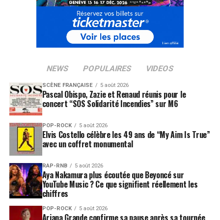
NEWS
POPULAIRES
VIDEOS
SCÈNE FRANÇAISE
5 août 2026
Pascal Obispo, Zazie et Renaud réunis pour le
concert “SOS Solidarité Incendies” sur M6
POP-ROCK
5 août 2026
Elvis Costello célèbre les 49 ans de “My Aim Is True”
avec un coffret monumental
RAP-RNB
5 août 2026
Aya Nakamura plus écoutée que Beyoncé sur
YouTube Music ? Ce que signifient réellement les
chiffres
POP-ROCK
5 août 2026
Ariana Grande confirme sa pause après sa tournée