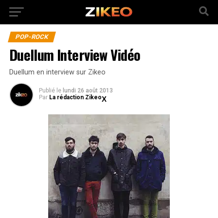
POP-ROCK
Duellum Interview Vidéo
Duellum en interview sur Zikeo
Publié
le
lundi 26 août 2013
Par
La rédaction Zikeo