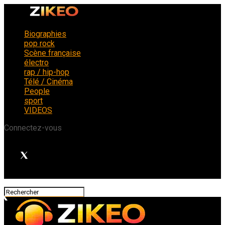
Biographies
pop rock
Scène française
électro
rap / hip-hop
Télé / Cinéma
People
sport
VIDEOS
Connectez-vous