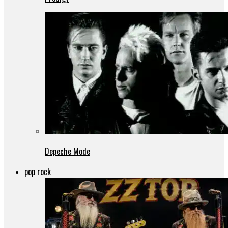
Depeche Mode
pop rock