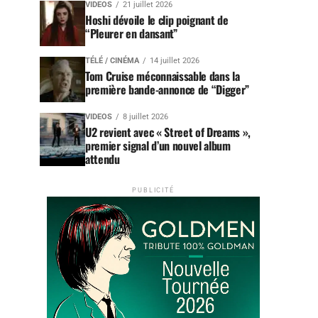
VIDEOS
21 juillet 2026
Hoshi dévoile le clip poignant de
“Pleurer en dansant”
TÉLÉ / CINÉMA
14 juillet 2026
Tom Cruise méconnaissable dans la
première bande-annonce de “Digger”
VIDEOS
8 juillet 2026
U2 revient avec « Street of Dreams »,
premier signal d’un nouvel album
attendu
PUBLICITÉ