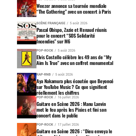
Weezer annonce sa tournée mondiale
“The Gathering” avec un concert à Paris
SCÈNE FRANÇAISE
5 août 2026
Pascal Obispo, Zazie et Renaud réunis
pour le concert “SOS Solidarité
Incendies” sur M6
POP-ROCK
5 août 2026
Elvis Costello célèbre les 49 ans de “My
Aim Is True” avec un coffret monumental
RAP-RNB
5 août 2026
Aya Nakamura plus écoutée que Beyoncé
sur YouTube Music ? Ce que signifient
réellement les chiffres
POP-ROCK
16 juillet 2026
Guitare en Scène 2026 : Manu Lanvin
met le feu après les Pixies et fini son
concert dans le public
POP-ROCK
17 juillet 2026
Guitare en Scène 2026 : “Dieu envoya le