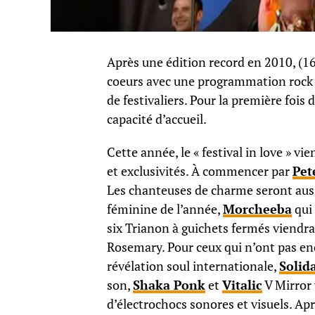
Après une édition record en 2010, (168
coeurs avec une programmation rock et
de festivaliers. Pour la première fois 
capacité d’accueil.
Cette année, le « festival in love » vie
et exclusivités. À commencer par
Pet
Les chanteuses de charme seront auss
féminine de l’année,
Morcheeba
qui 
six Trianon à guichets fermés viendra
Rosemary. Pour ceux qui n’ont pas enc
révélation soul internationale,
Solid
son,
Shaka Ponk
et
Vitalic
V Mirror
d’électrochocs sonores et visuels. Ap