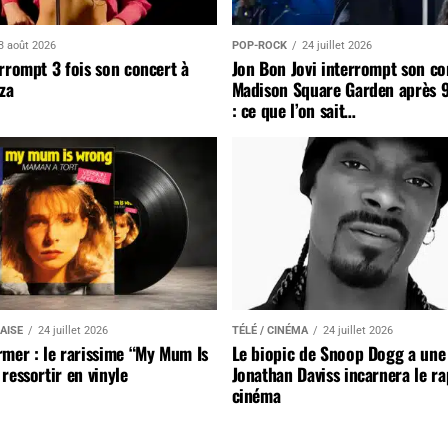
3 août 2026
POP-ROCK
24 juillet 2026
rrompt 3 fois son concert à
Jon Bon Jovi interrompt son co
za
Madison Square Garden après 
: ce que l’on sait…
AISE
24 juillet 2026
TÉLÉ / CINÉMA
24 juillet 2026
mer : le rarissime “My Mum Is
Le biopic de Snoop Dogg a une 
ressortir en vinyle
Jonathan Daviss incarnera le r
cinéma