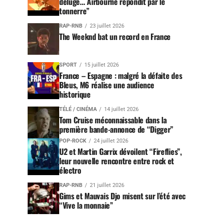
déluge… Airbourne répondit par le
tonnerre”
RAP-RNB
23 juillet 2026
The Weeknd bat un record en France
SPORT
15 juillet 2026
France – Espagne : malgré la défaite des
Bleus, M6 réalise une audience
historique
TÉLÉ / CINÉMA
14 juillet 2026
Tom Cruise méconnaissable dans la
première bande-annonce de “Digger”
POP-ROCK
24 juillet 2026
U2 et Martin Garrix dévoilent “Fireflies”,
leur nouvelle rencontre entre rock et
électro
RAP-RNB
21 juillet 2026
Gims et Mauvais Djo misent sur l’été avec
“Vive la monnaie”