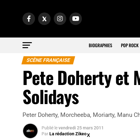
BIOGRAPHIES
POP ROCK
SCÈNE FRANÇAISE
Pete Doherty et M
Solidays
Peter Doherty, Morcheeba, Moriarty, Manu Cha
Publié
le
vendredi 25 mars 2011
Par
La rédaction Zikeo