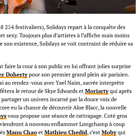
 254 festivaliers), Solidays repart à la conquête des
 sexy. Toujours plus d’artistes à l’affiche mais moins
de son existence, Solidays se voit contraint de réduire sa
nt faire la cour à son public en lui offrant jolies surprise
er Doherty
pour son premier grand plein air parisien.
i au rendez-vous avec Yael Naim, sacrée interprète
fêtera le retour de Skye Edwards et
Moriarty
qui après
 partager un univers incarné par la douce voix de
ore eu la chance de découvrir Aloe Blacc, la nouvelle
ays
vous propose une séance de rattrapage. Coté gros
 viendront à nouveau enflammer Longchamp à coup
rès
Manu Chao
et
Mathieu Chedid
, c’est
Moby
qui