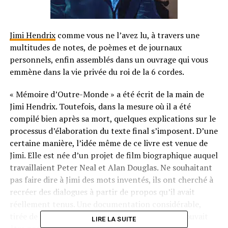
Jimi Hendrix
comme vous ne l’avez lu, à travers une
multitudes de notes, de poèmes et de journaux
personnels, enfin assemblés dans un ouvrage qui vous
emmène dans la vie privée du roi de la 6 cordes.
« Mémoire d’Outre-Monde » a été écrit de la main de
Jimi Hendrix. Toutefois, dans la mesure où il a été
compilé bien après sa mort, quelques explications sur le
processus d’élaboration du texte final s’imposent. D’une
certaine manière, l’idée même de ce livre est venue de
Jimi. Elle est née d’un projet de film biographique auquel
travaillaient Peter Neal et Alan Douglas. Ne souhaitant
pas faire dire à Jimi des mots inventés, ils ont cherché à
recréer des dialogues à partir de propos qu’il avait
réellement tenus. Une documentation considérable,
tirée de toutes les sources dont l’authenticité pouvait
LIRE LA SUITE