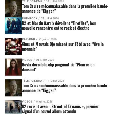
TÉLÉ / CINÉMA
14 juillet 2026
Tom Cruise méconnaissable dans la première bande-
annonce de “Digger”
POP-ROCK
24 juillet 2026
U2 et Martin Garrix dévoilent “Fireflies”, leur
nouvelle rencontre entre rock et électro
RAP-RNB
21 juillet 2026
Gims et Mauvais Djo misent sur l’été avec “Vive la
monnaie”
VIDEOS
21 juillet 2026
Hoshi dévoile le clip poignant de “Pleurer en
dansant”
TÉLÉ / CINÉMA
14 juillet 2026
Tom Cruise méconnaissable dans la première bande-
annonce de “Digger”
VIDEOS
8 juillet 2026
U2 revient avec « Street of Dreams », premier
signal d’un nouvel album attendu