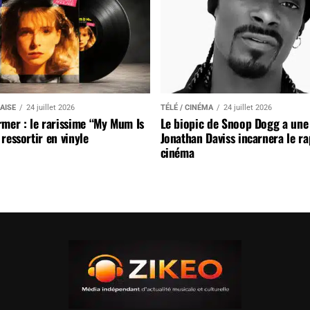
AISE
24 juillet 2026
TÉLÉ / CINÉMA
24 juillet 2026
mer : le rarissime “My Mum Is
Le biopic de Snoop Dogg a une 
ressortir en vinyle
Jonathan Daviss incarnera le r
cinéma