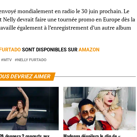
envoyé mondialement en radio le 30 juin prochain. Le
 et Nelly devrait faire une tournée promo en Europe dès la
e travaille également à l’enregistrement d’un autre album
 FURTADO
SONT DISPONIBLES SUR
AMAZON
MTV
NELLY FURTADO
OUS DEVRIEZ AIMER
PA donnera 2 concerts aux
Madonna dévoilera le clip de «