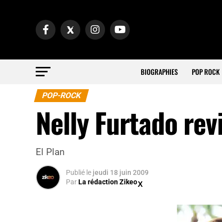
BIOGRAPHIES
POP ROCK
POP-ROCK
Nelly Furtado rev
El Plan
Publié
le
jeudi 18 juin 2009
Par
La rédaction Zikeo