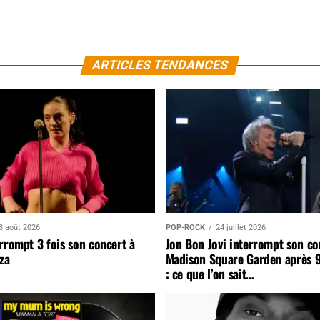
ARTICLES TENDANCES
3 août 2026
POP-ROCK
24 juillet 2026
rrompt 3 fois son concert à
Jon Bon Jovi interrompt son co
za
Madison Square Garden après 
: ce que l’on sait…