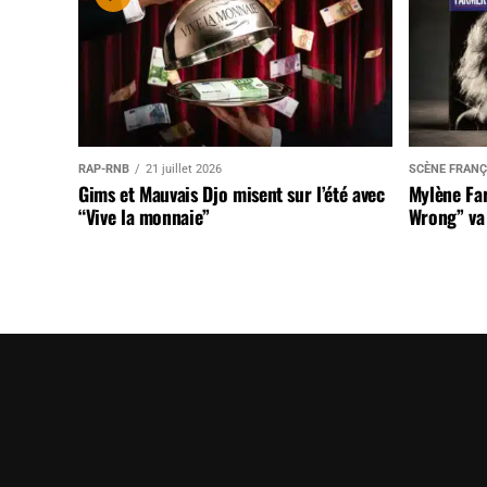
RAP-RNB
21 juillet 2026
SCÈNE FRANÇ
Gims et Mauvais Djo misent sur l’été avec
Mylène Far
“Vive la monnaie”
Wrong” va 