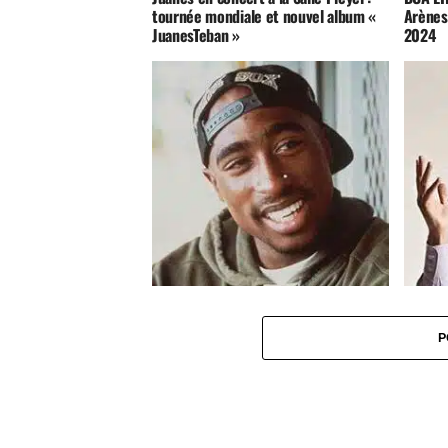
tournée mondiale et nouvel album «
Arènes 
JuanesTeban »
2024
En 1992, Tupac mettait déjà en garde
Mika e
contre Donald Trump
le 27 
P