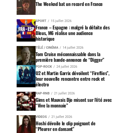
The Weeknd bat un record en France
SPORT
15 juillet 2026
France – Espagne : malgré la défaite des
Bleus, M6 réalise une audience
historique
TÉLÉ / CINÉMA
14 juillet 2026
Tom Cruise méconnaissable dans la
première bande-annonce de “Digger”
POP-ROCK
24 juillet 2026
U2 et Martin Garrix dévoilent “Fireflies”,
leur nouvelle rencontre entre rock et
électro
RAP-RNB
21 juillet 2026
Gims et Mauvais Djo misent sur l’été avec
“Vive la monnaie”
VIDEOS
21 juillet 2026
Hoshi dévoile le clip poignant de
“Pleurer en dansant”