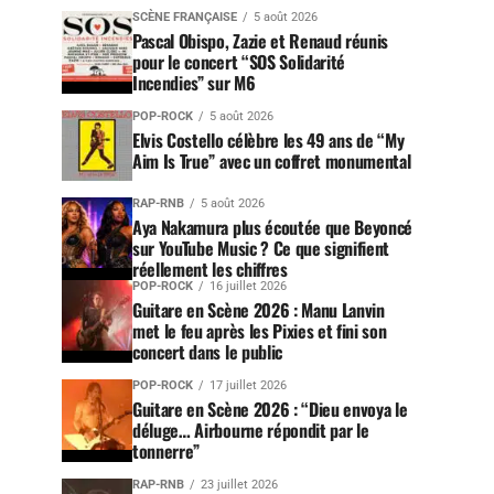
SCÈNE FRANÇAISE
5 août 2026
Pascal Obispo, Zazie et Renaud réunis
pour le concert “SOS Solidarité
Incendies” sur M6
POP-ROCK
5 août 2026
Elvis Costello célèbre les 49 ans de “My
Aim Is True” avec un coffret monumental
RAP-RNB
5 août 2026
Aya Nakamura plus écoutée que Beyoncé
sur YouTube Music ? Ce que signifient
réellement les chiffres
POP-ROCK
16 juillet 2026
Guitare en Scène 2026 : Manu Lanvin
met le feu après les Pixies et fini son
concert dans le public
POP-ROCK
17 juillet 2026
Guitare en Scène 2026 : “Dieu envoya le
déluge… Airbourne répondit par le
tonnerre”
RAP-RNB
23 juillet 2026