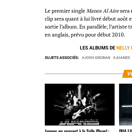
Le premier single
Manos Al Aire
sera 
clip sera quant à lui livré début août
sortie l’album. En parallèle, l’artist
en anglais, prévu pour début 2010.
LES ALBUMS DE
NELLY
SUJETS ASSOCIÉS:
JOSH GROBAN
JUANES
V
Juanes en concert à la Salle Pleyel :
DUA LI