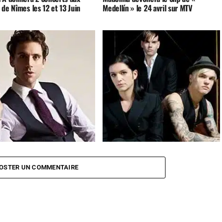
de Nîmes les 12 et 13 Juin
Medellín » le 24 avril sur MTV
n concert à l’AccorHotels Arena
Un nouvel album le 27 novembre pour
mai 2016
Placebo
OSTER UN COMMENTAIRE