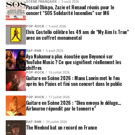
SCÈNE FRANÇAISE
5 août 2026
Pascal Obispo, Zazie et Renaud réunis pour le
concert “SOS Solidarité Incendies” sur M6
POP-ROCK
5 août 2026
Elvis Costello célèbre les 49 ans de “My Aim Is True”
avec un coffret monumental
RAP-RNB
5 août 2026
Aya Nakamura plus écoutée que Beyoncé sur
YouTube Music ? Ce que signifient réellement les
chiffres
POP-ROCK
16 juillet 2026
Guitare en Scène 2026 : Manu Lanvin met le feu
après les Pixies et fini son concert dans le public
POP-ROCK
17 juillet 2026
Guitare en Scène 2026 : “Dieu envoya le déluge…
Airbourne répondit par le tonnerre”
RAP-RNB
23 juillet 2026
The Weeknd bat un record en France