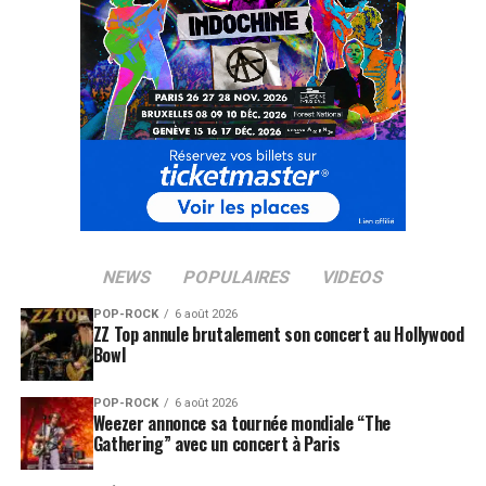
SUJETS ASSOCIÉS:
FIONA APPLE
VICTOIRES DE LA MUSIQUE
NEWS
POPULAIRES
VIDEOS
POP-ROCK
6 août 2026
ZZ Top annule brutalement son concert au Hollywood
Bowl
POP-ROCK
6 août 2026
Weezer annonce sa tournée mondiale “The
Gathering” avec un concert à Paris