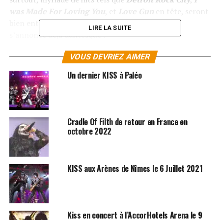
was Made For Loving You
, et
Love Gun
en tête, seront
bien entendu au programme de cette soirée qui
LIRE LA SUITE
s’annonce déjà dantesque !
Alors ne ratez surtout pas le concert événement du
VOUS DEVRIEZ AIMER
groupe
KISS
, le 27 juin 2023 à la Halle Tony Garnier de
Un dernier KISS à Paléo
Lyon.
RÉSERVER VOS BILLETS
Cradle Of Filth de retour en France en
octobre 2022
SUJETS ASSOCIÉS:
KISS
KISS aux Arènes de Nîmes le 6 Juillet 2021
Kiss en concert à l’AccorHotels Arena le 9