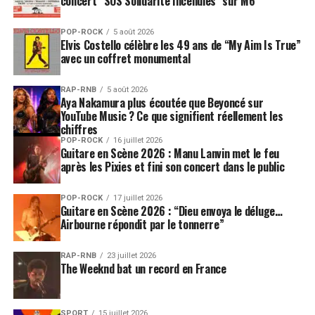
concert “SOS Solidarité Incendies” sur M6
POP-ROCK
5 août 2026
Elvis Costello célèbre les 49 ans de “My Aim Is True”
avec un coffret monumental
RAP-RNB
5 août 2026
Aya Nakamura plus écoutée que Beyoncé sur
YouTube Music ? Ce que signifient réellement les
chiffres
POP-ROCK
16 juillet 2026
Guitare en Scène 2026 : Manu Lanvin met le feu
après les Pixies et fini son concert dans le public
POP-ROCK
17 juillet 2026
Guitare en Scène 2026 : “Dieu envoya le déluge…
Airbourne répondit par le tonnerre”
RAP-RNB
23 juillet 2026
The Weeknd bat un record en France
SPORT
15 juillet 2026