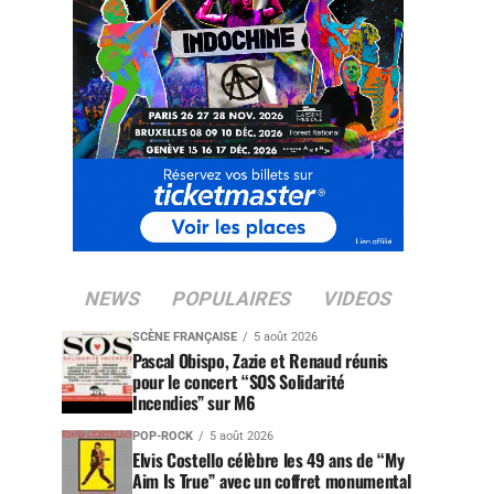
NEWS
POPULAIRES
VIDEOS
SCÈNE FRANÇAISE
5 août 2026
Pascal Obispo, Zazie et Renaud réunis
pour le concert “SOS Solidarité
Incendies” sur M6
POP-ROCK
5 août 2026
Elvis Costello célèbre les 49 ans de “My
Aim Is True” avec un coffret monumental