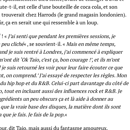
e-t-il, est celle d’une bouteille de coca cola, et son
n trouverait chez Harrods (le grand magasin londonien).
sûr, ça en serait une qui ressemble à un loup.
 ! «
J’ai senti que pendant les premières sessions, je
 peu cliché
« , se souvient-il. «
Mais en même temps,
and je suis rentré à Londres, j’ai commencé à expliquer
m’ont dit ‘Ok Taio, c’est ça, bon courage !’, et ils m’ont
je suis retourné les voir pour leur faire écouter ce que
ant, on comprend.’ J’ai essayé de respecter les règles. Mon
 du hip hop et du R&B. Celui-ci part davantage du côté de
o, tout en incluant aussi des influences rock et R&B. Je
ngrédients un peu obscurs ça et là aide à donner au
 que la vraie base des disques, la matière dont ils sont
a que je fais. Je fais de la pop.
«
ur, dit Taio, mais aussi du fantasme amoureux.