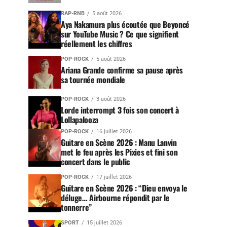
RAP-RNB
5 août 2026
Aya Nakamura plus écoutée que Beyoncé
sur YouTube Music ? Ce que signifient
réellement les chiffres
POP-ROCK
5 août 2026
Ariana Grande confirme sa pause après
sa tournée mondiale
POP-ROCK
3 août 2026
Lorde interrompt 3 fois son concert à
Lollapalooza
POP-ROCK
16 juillet 2026
Guitare en Scène 2026 : Manu Lanvin
met le feu après les Pixies et fini son
concert dans le public
POP-ROCK
17 juillet 2026
Guitare en Scène 2026 : “Dieu envoya le
déluge… Airbourne répondit par le
tonnerre”
SPORT
15 juillet 2026