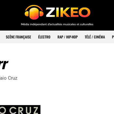
SCÈNE FRANÇAISE
ÉLECTRO
RAP / HIP-HOP
TÉLÉ / CINÉMA
P
rr
aio Cruz