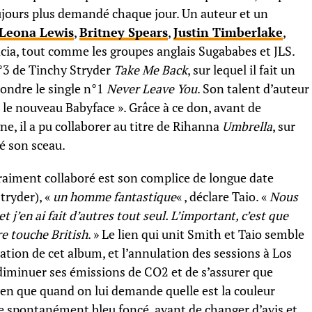
ujours plus demandé chaque jour. Un auteur et un
Leona Lewis
,
Britney Spears
,
Justin Timberlake
,
ia, tout comme les groupes anglais Sugababes et JLS.
 n°3 de Tinchy Stryder
Take Me Back
, sur lequel il fait un
pondre le single n°1
Never Leave You
. Son talent d’auteur
 « le nouveau Babyface ». Grâce à ce don, avant de
e, il a pu collaborer au titre de Rihanna
Umbrella
, sur
sé son sceau.
vraiment collaboré est son complice de longue date
tryder), «
un homme fantastique
« , déclare Taio. «
Nous
 j’en ai fait d’autres tout seul. L’important, c’est que
e touche British
. » Le lien qui unit Smith et Taio semble
sation de cet album, et l’annulation des sessions à Los
diminuer ses émissions de CO2 et de s’assurer que
ien que quand on lui demande quelle est la couleur
de spontanément bleu foncé, avant de changer d’avis et