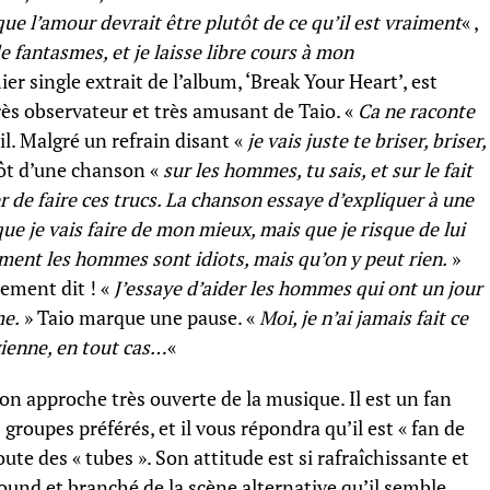
 que l’amour devrait être plutôt de ce qu’il est vraiment
« ,
 fantasmes, et je laisse libre cours à mon
r single extrait de l’album, ‘Break Your Heart’, est
très observateur et très amusant de Taio. «
Ca ne raconte
il. Malgré un refrain disant «
je vais juste te briser, briser,
lutôt d’une chanson «
sur les hommes, tu sais, et sur le fait
 de faire ces trucs. La chanson essaye d’expliquer à une
e je vais faire de mon mieux, mais que je risque de lui
ment les hommes sont idiots, mais qu’on y peut rien.
»
ement dit ! «
J’essaye d’aider les hommes qui ont un jour
me.
» Taio marque une pause. «
Moi, je n’ai jamais fait ce
ienne, en tout cas…
«
son approche très ouverte de la musique. Il est un fan
groupes préférés, et il vous répondra qu’il est « fan de
oute des « tubes ». Son attitude est si rafraîchissante et
und et branché de la scène alternative qu’il semble