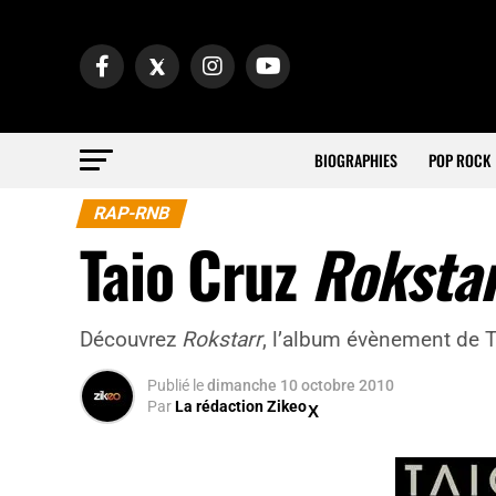
BIOGRAPHIES
POP ROCK
RAP-RNB
Taio Cruz
Roksta
Découvrez
Rokstarr
, l’album évènement de T
Publié
le
dimanche 10 octobre 2010
Par
La rédaction Zikeo