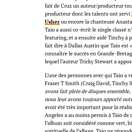
fait de Cruz un auteur/producteur to
producteur dont les talents ont servi
Usher
ou encore la chanteuse Anastac
Taio a aussi co-écrit le single classé
featuring, et a ensuite aidé Tinchy à 
fait dire à Dallas Austin que Taio est
connaître le succès en Grande-Bretagn
lequel l’auteur Tricky Stewart a appo
L’une des personnes avec qui Taio a 
Fraser T Smith (Craig David, Tinchy S
avons fait plein de disques ensemble, et
nous leur avons toujours apporté notr
avoir été très important pour la réali
Angeles a au moins permis à Taio de 
l’album soit considéré comme vert, b
spirituelle de l’album, Taio ne répon