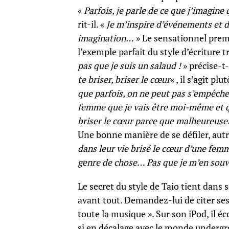
«
Parfois, je parle de ce que j’imagine
rit-il. «
Je m’inspire d’événements et de
imagination…
» Le sensationnel premie
l’exemple parfait du style d’écriture 
pas que je suis un salaud !
» précise-t-
te briser, briser le cœur
« , il s’agit p
que parfois, on ne peut pas s’empêcher
femme que je vais être moi-même et qu
briser le cœur parce que malheureuse
Une bonne manière de se défiler, autr
dans leur vie brisé le cœur d’une fem
genre de chose… Pas que je m’en souv
Le secret du style de Taio tient dans 
avant tout. Demandez-lui de citer ses 
toute la musique ». Sur son iPod, il éc
si en décalage avec le monde undergro