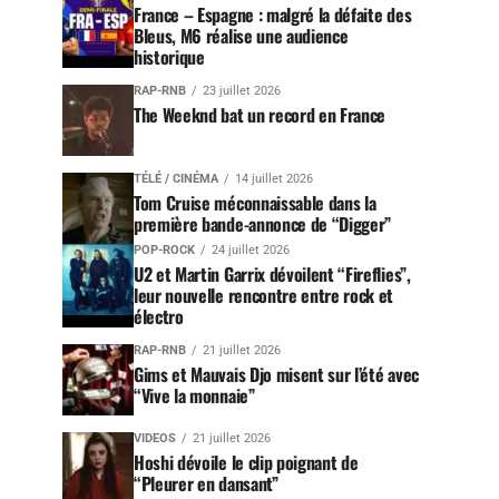
France – Espagne : malgré la défaite des
Bleus, M6 réalise une audience
historique
RAP-RNB
23 juillet 2026
The Weeknd bat un record en France
TÉLÉ / CINÉMA
14 juillet 2026
Tom Cruise méconnaissable dans la
première bande-annonce de “Digger”
POP-ROCK
24 juillet 2026
U2 et Martin Garrix dévoilent “Fireflies”,
leur nouvelle rencontre entre rock et
électro
RAP-RNB
21 juillet 2026
Gims et Mauvais Djo misent sur l’été avec
“Vive la monnaie”
VIDEOS
21 juillet 2026
Hoshi dévoile le clip poignant de
“Pleurer en dansant”