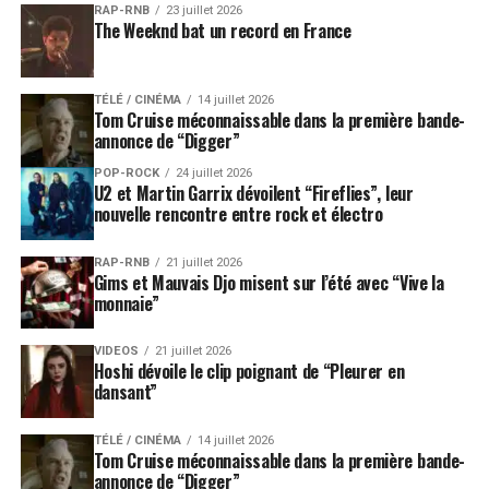
mondial.
RAP-RNB
23 juillet 2026
The Weeknd bat un record en France
Un pari risqué, mais déjà
gagnant médiatiquement
TÉLÉ / CINÉMA
14 juillet 2026
Tom Cruise méconnaissable dans la première bande-
annonce de “Digger”
Sortir trois albums en même temps reste un pari
POP-ROCK
24 juillet 2026
dangereux. Le public peut se perdre. Certains titres
U2 et Martin Garrix dévoilent “Fireflies”, leur
peuvent être noyés dans l’ensemble. Les critiques
nouvelle rencontre entre rock et électro
peuvent reprocher à Drake de privilégier la quantité sur
la précision. Mais le rappeur canadien connaît
RAP-RNB
21 juillet 2026
Gims et Mauvais Djo misent sur l’été avec “Vive la
parfaitement les règles de l’époque. Il sait qu’une partie
monnaie”
de son audience consommera tout, classera tout,
commentera tout.
VIDEOS
21 juillet 2026
Hoshi dévoile le clip poignant de “Pleurer en
Avec
“Iceman”
,
“Habibti”
et
“Maid of Honour”
, Drake
dansant”
ne cherche pas seulement à publier de nouveaux titres.
Il impose une séquence. Il force l’industrie hip-hop à
TÉLÉ / CINÉMA
14 juillet 2026
Tom Cruise méconnaissable dans la première bande-
réagir, les plateformes à mettre ses morceaux en avant,
annonce de “Digger”
les fans à comparer les projets et ses rivaux à constater