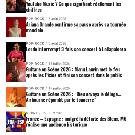
YouTube Music ? Ce que signifient réellement les
Toronto au centre du dispositif
chiffres
POP-ROCK
5 août 2026
Le lancement de
“Iceman”
a aussi pris une dimension
Ariana Grande confirme sa pause après sa tournée
symbolique à Toronto. La ville natale de Drake a été
mondiale
associée à plusieurs séquences spectaculaires, dont la
mise en lumière de la
CN Tower
et un feu d’artifice sur
POP-ROCK
3 août 2026
Lorde interrompt 3 fois son concert à Lollapalooza
le front de mer. Ce n’est pas un détail. Depuis ses débuts,
Drake a fait de Toronto une partie intégrante de son
POP-ROCK
16 juillet 2026
identité artistique. Il ne se contente pas de représenter
Guitare en Scène 2026 : Manu Lanvin met le feu
sa ville : il la met en scène comme un décor de pouvoir.
après les Pixies et fini son concert dans le public
Ce lien territorial renforce l’impact de cette sortie.
POP-ROCK
17 juillet 2026
Drake ne revient pas seul, il revient avec toute une
Guitare en Scène 2026 : “Dieu envoya le déluge…
Airbourne répondit par le tonnerre”
mythologie
: sa ville, ses codes visuels, ses références,
ses relations, ses victoires et ses blessures. C’est aussi ce
SPORT
15 juillet 2026
qui explique la fidélité de son public. L’auditeur n’écoute
France – Espagne : malgré la défaite des Bleus, M6
pas seulement des morceaux, il suit un personnage
réalise une audience historique
installé depuis plus de quinze ans dans le récit du rap