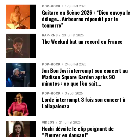
POP-ROCK
17 juillet 2026
Guitare en Scène 2026 : “Dieu envoya le
déluge… Airbourne répondit par le
tonnerre”
RAP-RNB
23 juillet 2026
The Weeknd bat un record en France
POP-ROCK
24 juillet 2026
Jon Bon Jovi interrompt son concert au
Madison Square Garden après 90
minutes : ce que l’on sait…
POP-ROCK
3 août 2026
Lorde interrompt 3 fois son concert à
Lollapalooza
VIDEOS
21 juillet 2026
Hoshi dévoile le clip poignant de
“Pleurer en dansant”