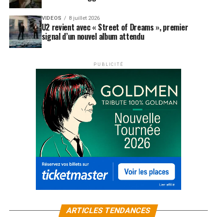
son retour. La bataille ne fait que commencer, mais le
VIDEOS
8 juillet 2026
premier coup est spectaculaire.
U2 revient avec « Street of Dreams », premier
signal d’un nouvel album attendu
LES ALBUMS DE DRAKE SONT DISPONIBLES ICI
PUBLICITÉ
SUJETS ASSOCIÉS:
DRAKE
ARTICLES TENDANCES