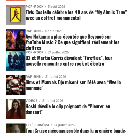
POP-ROCK
5 août 2026
Elvis Costello célèbre les 49 ans de “My Aim Is True”
avec un coffret monumental
RAP-RNB
5 août 2026
Aya Nakamura plus écoutée que Beyoncé sur
YouTube Music ? Ce que signifient réellement les
chiffres
POP-ROCK
24 juillet 2026
U2 et Martin Garrix dévoilent “Fireflies”, leur
nouvelle rencontre entre rock et électro
RAP-RNB
21 juillet 2026
Gims et Mauvais Djo misent sur l’été avec “Vive la
monnaie”
VIDEOS
21 juillet 2026
Hoshi dévoile le clip poignant de “Pleurer en
dansant”
TÉLÉ / CINÉMA
14 juillet 2026
Tom Cruise méconnaissable dans la première bande-