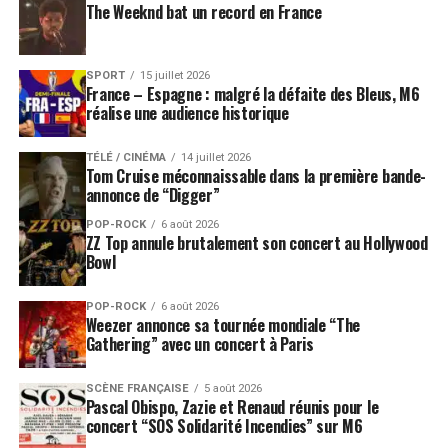
The Weeknd bat un record en France
SPORT
15 juillet 2026
France – Espagne : malgré la défaite des Bleus, M6
réalise une audience historique
TÉLÉ / CINÉMA
14 juillet 2026
Tom Cruise méconnaissable dans la première bande-
annonce de “Digger”
POP-ROCK
6 août 2026
ZZ Top annule brutalement son concert au Hollywood
Bowl
POP-ROCK
6 août 2026
Weezer annonce sa tournée mondiale “The
Gathering” avec un concert à Paris
SCÈNE FRANÇAISE
5 août 2026
Pascal Obispo, Zazie et Renaud réunis pour le
concert “SOS Solidarité Incendies” sur M6