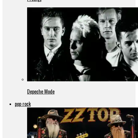
Depeche Mode
pop rock