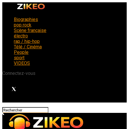
Biographies
pop rock
Scène française
électro
rap / hip-hop
Télé / Cinéma
People
sport
VIDEOS
Connectez-vous