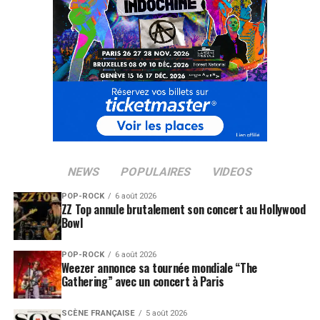
Peaks
.
NEWS
POPULAIRES
VIDEOS
POP-ROCK
6 août 2026
ZZ Top annule brutalement son concert au Hollywood
Crédit Photo : ©FFJM – Renaud Alouche
Bowl
De retour au sommet avec son dernier album et le tube
POP-ROCK
6 août 2026
Weezer annonce sa tournée mondiale “The
Unholy
, la star britannique
Sam Smith
jouera pour la
Gathering” avec un concert à Paris
première fois à l’Auditorium Stravinski, huit ans après
son concert au Lab. Un retour très attendu à Montreux
SCÈNE FRANÇAISE
5 août 2026