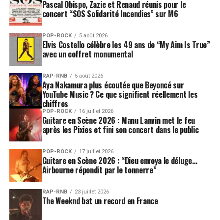
pour l’artiste qui a passé plusieurs de ses vacances au
Pascal Obispo, Zazie et Renaud réunis pour le
Festival comme spectateur.
concert “SOS Solidarité Incendies” sur M6
Comme
Sam Smith
,
Lil Nas X
est devenu une icône
POP-ROCK
5 août 2026
Elvis Costello célèbre les 49 ans de “My Aim Is True”
LGBTQIA+ et affole les compteurs de streams. Son
avec un coffret monumental
premier album brouille les pistes entre hip-hop, pop et
R&B, permettant à l’artiste de s’affirmer bien au-delà
RAP-RNB
5 août 2026
du phénomène country- trap
Old Town Road
qui l’avait
Aya Nakamura plus écoutée que Beyoncé sur
fait connaître en 2019.
YouTube Music ? Ce que signifient réellement les
chiffres
POP-ROCK
16 juillet 2026
Star colombienne au succès international,
Maluma
Guitare en Scène 2026 : Manu Lanvin met le feu
perpétue la relation privilégiée qu’entretient le Festival
après les Pixies et fini son concert dans le public
avec les musiques sud-américaines. Celles-ci sont
représentées cette année par deux générations
POP-ROCK
17 juillet 2026
Guitare en Scène 2026 : “Dieu envoya le déluge…
différentes, puisque l’incontournable
Gilberto Gil
,
Airbourne répondit par le tonnerre”
premier artiste brésilien à avoir foulé la scène de
Montreux dès 1978, sera également au rendez-vous.
RAP-RNB
23 juillet 2026
The Weeknd bat un record en France
Avec les venues de
Lionel Richie
,
Simply Red
et
Seal
,
l’Auditorium Stravinski présente trois décennies de hit