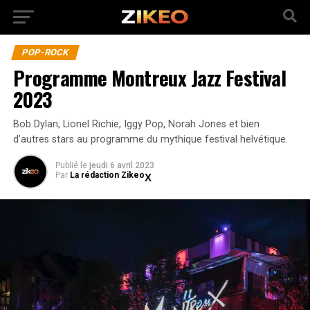
POP-ROCK
Programme Montreux Jazz Festival
2023
Bob Dylan, Lionel Richie, Iggy Pop, Norah Jones et bien
d’autres stars au programme du mythique festival helvétique.
Publié
le
jeudi 6 avril 2023
Par
La rédaction Zikeo