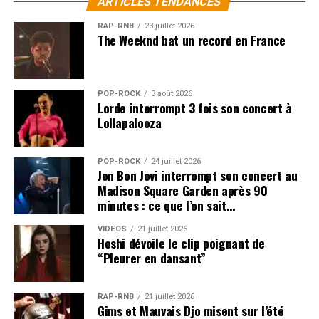
ARTICLES TENDANCES
RAP-RNB
23 juillet 2026
The Weeknd bat un record en France
Crédit photo : @MJF – Marc Ducrest
POP-ROCK
3 août 2026
Lorde interrompt 3 fois son concert à
Programme Montreux Jazz
Lollapalooza
Festival 2023 : Des shows multi-
POP-ROCK
24 juillet 2026
générationnels à découvrir…
Jon Bon Jovi interrompt son concert au
Madison Square Garden après 90
Plusieurs soirées de l’
Auditorium Stravinski
explorent
minutes : ce que l’on sait…
un genre musical à travers la rencontre entre deux
VIDEOS
21 juillet 2026
générations. Du côté soul-jazz, la légendaire
Mavis
Hoshi dévoile le clip poignant de
Staples
célébrera ses 84 ans le jour-même de son
“Pleurer en dansant”
concert avec son amie
Norah Jones
, de retour à
Montreux 13 ans après sa dernière venue. Les deux
RAP-RNB
21 juillet 2026
femmes ont collaboré à plusieurs reprises, en studio ou
Gims et Mauvais Djo misent sur l’été