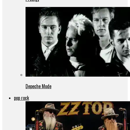
Depeche Mode
pop rock