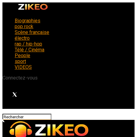
Biographies
pop rock
Scène française
électro
rap / hip-hop
Télé / Cinéma
People
sport
VIDEOS
Connectez-vous