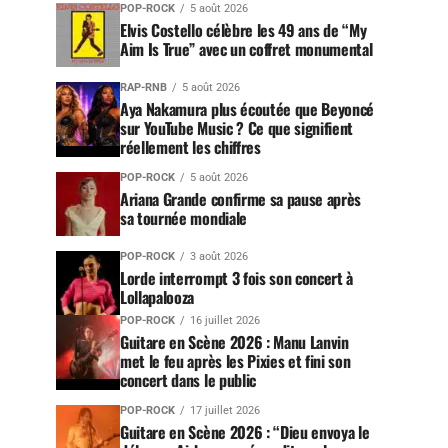
POP-ROCK
5 août 2026
Elvis Costello célèbre les 49 ans de “My
Aim Is True” avec un coffret monumental
RAP-RNB
5 août 2026
Aya Nakamura plus écoutée que Beyoncé
sur YouTube Music ? Ce que signifient
réellement les chiffres
POP-ROCK
5 août 2026
Ariana Grande confirme sa pause après
sa tournée mondiale
POP-ROCK
3 août 2026
Lorde interrompt 3 fois son concert à
Lollapalooza
POP-ROCK
16 juillet 2026
Guitare en Scène 2026 : Manu Lanvin
met le feu après les Pixies et fini son
concert dans le public
POP-ROCK
17 juillet 2026
Guitare en Scène 2026 : “Dieu envoya le