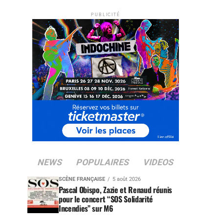
PUBLICITÉ
NEWS
POPULAIRES
VIDEOS
SCÈNE FRANÇAISE
5 août 2026
Pascal Obispo, Zazie et Renaud réunis
pour le concert “SOS Solidarité
Incendies” sur M6