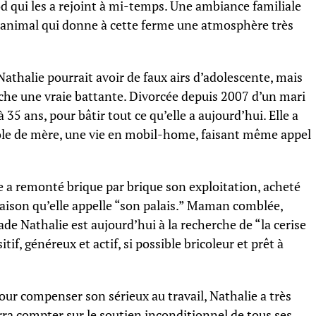
od qui les a rejoint à mi-temps. Une ambiance familiale
 animal qui donne à cette ferme une atmosphère très
Nathalie pourrait avoir de faux airs d’adolescente, mais
ache une vraie battante. Divorcée depuis 2007 d’un mari
à 35 ans, pour bâtir tout ce qu’elle a aujourd’hui. Elle a
 rôle de mère, une vie en mobil-home, faisant même appel
le a remonté brique par brique son exploitation, acheté
maison qu’elle appelle “son palais.” Maman comblée,
de Nathalie est aujourd’hui à la recherche de “la cerise
f, généreux et actif, si possible bricoleur et prêt à
our compenser son sérieux au travail, Nathalie a très
ra compter sur le soutien inconditionnel de tous ses