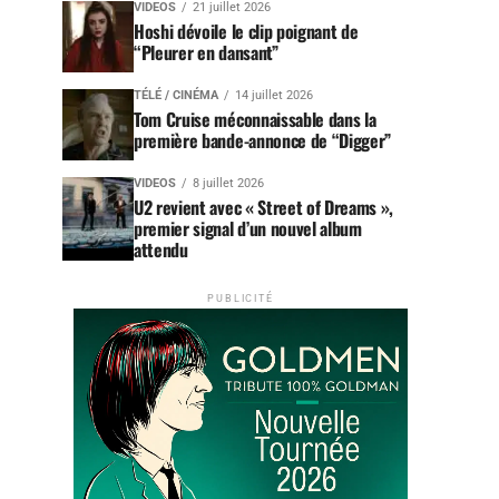
VIDEOS
21 juillet 2026
Hoshi dévoile le clip poignant de
“Pleurer en dansant”
TÉLÉ / CINÉMA
14 juillet 2026
Tom Cruise méconnaissable dans la
première bande-annonce de “Digger”
VIDEOS
8 juillet 2026
U2 revient avec « Street of Dreams »,
premier signal d’un nouvel album
attendu
PUBLICITÉ