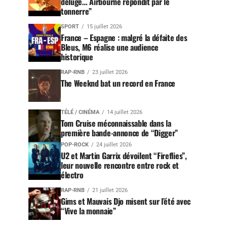
déluge… Airbourne répondit par le
tonnerre”
SPORT
15 juillet 2026
France – Espagne : malgré la défaite des
Bleus, M6 réalise une audience
historique
RAP-RNB
23 juillet 2026
The Weeknd bat un record en France
TÉLÉ / CINÉMA
14 juillet 2026
Tom Cruise méconnaissable dans la
première bande-annonce de “Digger”
POP-ROCK
24 juillet 2026
U2 et Martin Garrix dévoilent “Fireflies”,
leur nouvelle rencontre entre rock et
électro
RAP-RNB
21 juillet 2026
Gims et Mauvais Djo misent sur l’été avec
“Vive la monnaie”