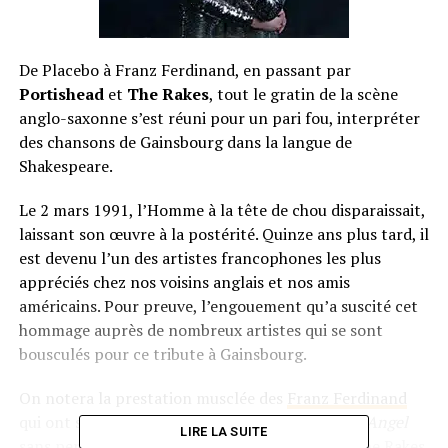
De Placebo à Franz Ferdinand, en passant par
Portishead
et
The Rakes
, tout le gratin de la scène
anglo-saxonne s’est réuni pour un pari fou, interpréter
des chansons de Gainsbourg dans la langue de
Shakespeare.
Le 2 mars 1991, l’Homme à la tête de chou disparaissait,
laissant son œuvre à la postérité. Quinze ans plus tard, il
est devenu l’un des artistes francophones les plus
appréciés chez nos voisins anglais et nos amis
américains. Pour preuve, l’engouement qu’a suscité cet
hommage auprès de nombreux artistes qui se sont
bousculés pour ce tribute à Gainsbourg.
On notera la prestation musclée des
Franz Ferdinand
qui ont su faire une reprise magnifique de
Sorry Angel
LIRE LA SUITE
sans perdre leur identité musicale, tandis que The Rakes