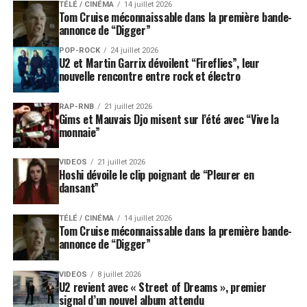
TÉLÉ / CINÉMA
14 juillet 2026
Tom Cruise méconnaissable dans la première bande-
annonce de “Digger”
POP-ROCK
24 juillet 2026
U2 et Martin Garrix dévoilent “Fireflies”, leur
nouvelle rencontre entre rock et électro
RAP-RNB
21 juillet 2026
Gims et Mauvais Djo misent sur l’été avec “Vive la
monnaie”
VIDEOS
21 juillet 2026
Hoshi dévoile le clip poignant de “Pleurer en
dansant”
TÉLÉ / CINÉMA
14 juillet 2026
Tom Cruise méconnaissable dans la première bande-
annonce de “Digger”
VIDEOS
8 juillet 2026
U2 revient avec « Street of Dreams », premier
signal d’un nouvel album attendu