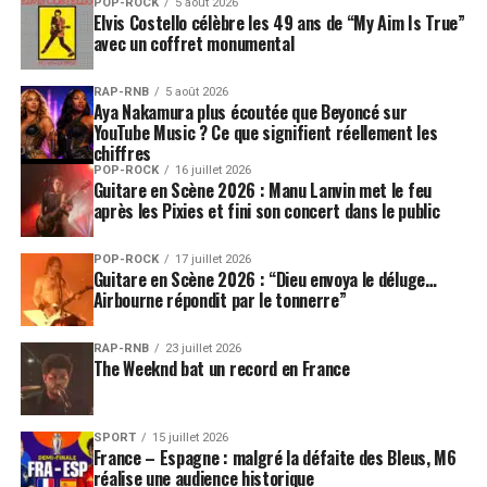
POP-ROCK
5 août 2026
Elvis Costello célèbre les 49 ans de “My Aim Is True”
avec un coffret monumental
RAP-RNB
5 août 2026
Aya Nakamura plus écoutée que Beyoncé sur
YouTube Music ? Ce que signifient réellement les
chiffres
POP-ROCK
16 juillet 2026
Guitare en Scène 2026 : Manu Lanvin met le feu
après les Pixies et fini son concert dans le public
POP-ROCK
17 juillet 2026
Guitare en Scène 2026 : “Dieu envoya le déluge…
Airbourne répondit par le tonnerre”
RAP-RNB
23 juillet 2026
The Weeknd bat un record en France
SPORT
15 juillet 2026
France – Espagne : malgré la défaite des Bleus, M6
réalise une audience historique