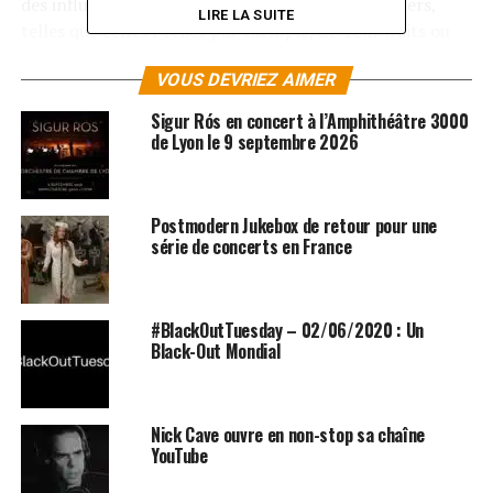
des influences allant de
Radiohead
à Jazz Butchers,
LIRE LA SUITE
telles que celles Feelies par exemple, de Tom Waits ou
encore de Pikov (qui partage la scène avec Jacques
VOUS DEVRIEZ AIMER
Higelin).
Sigur Rós en concert à l’Amphithéâtre 3000
LES ALBUMS DE FILM NOIR SONT DISPONIBLES ICI
de Lyon le 9 septembre 2026
SUJETS ASSOCIÉS:
RADIOHEAD
TOM WAITS
Postmodern Jukebox de retour pour une
série de concerts en France
#BlackOutTuesday – 02/06/2020 : Un
Black-Out Mondial
Nick Cave ouvre en non-stop sa chaîne
YouTube