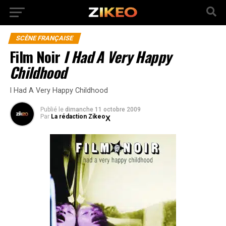
SCÈNE FRANÇAISE
Film Noir
I Had A Very Happy
Childhood
I Had A Very Happy Childhood
Publié
le
dimanche 11 octobre 2009
Par
La rédaction Zikeo