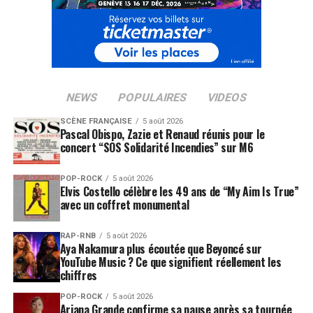
SUJETS ASSOCIÉS:
DAMIEN SAEZ
SAEZ
NEWS
POPULAIRES
VIDEOS
SCÈNE FRANÇAISE
5 août 2026
Pascal Obispo, Zazie et Renaud réunis pour le
concert “SOS Solidarité Incendies” sur M6
POP-ROCK
5 août 2026
Elvis Costello célèbre les 49 ans de “My Aim Is True”
avec un coffret monumental
RAP-RNB
5 août 2026
Aya Nakamura plus écoutée que Beyoncé sur
YouTube Music ? Ce que signifient réellement les
chiffres
POP-ROCK
5 août 2026
Ariana Grande confirme sa pause après sa tournée