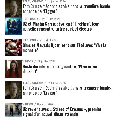
TÉLÉ / CINÉMA
14 juillet 2026
Tom Cruise méconnaissable dans la première bande-
annonce de “Digger”
POP-ROCK
24 juillet 2026
U2 et Martin Garrix dévoilent “Fireflies”, leur
nouvelle rencontre entre rock et électro
RAP-RNB
21 juillet 2026
Gims et Mauvais Djo misent sur l’été avec “Vive la
monnaie”
VIDEOS
21 juillet 2026
Hoshi dévoile le clip poignant de “Pleurer en
dansant”
TÉLÉ / CINÉMA
14 juillet 2026
Tom Cruise méconnaissable dans la première bande-
annonce de “Digger”
VIDEOS
8 juillet 2026
U2 revient avec « Street of Dreams », premier
signal d’un nouvel album attendu