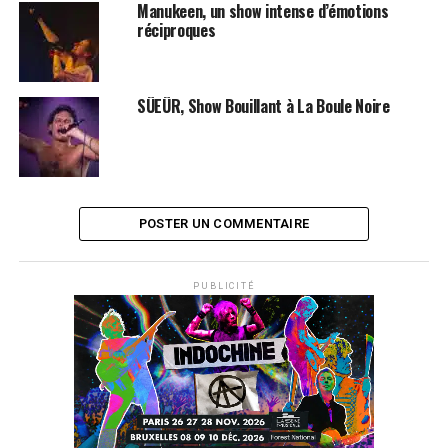
de leur personne et de leur travail. Affaire à suivre…
Manukeen, un show intense d’émotions
réciproques
LES ALBUMS DE
SAEZ
SONT DISPONIBLES SUR
ITUNES
ET
AMAZON
SÜEÜR, Show Bouillant à La Boule Noire
POSTER UN COMMENTAIRE
PUBLICITÉ