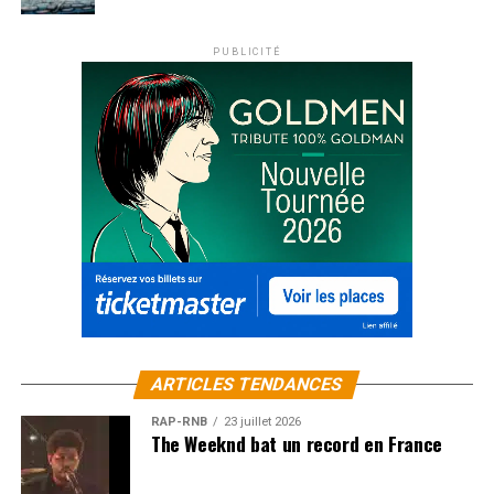
donnent envie d’y aller le matin. Un petit rayon de
soleil. Là bas on avait tout ça. Edith a su m’amener dans
PUBLICITÉ
le bon lieu au bon moment.
Il y a aussi une chanson où tu es allé dans une petite
classe de CE2. C’est vraiment étonnant cette
rencontre, parce que tu as cherché un échange avec
eux !
J’avais accepté cette commande de l’Education
Nationale, dans cette classe de CE1- CE2. On devait
composer toute l’année et faire un spectacle à la fin.
C’était à Montluçon, la ville où j’habite. Il a fallu que je
m’investisse, que je prenne le temps deux ou trois fois
par semaine pour aller voir les Loulous. C’était vraiment
du temps. Ça tombait au moment où je finissais de
ARTICLES TENDANCES
composer cet album. J’étais toujours à la recherche du
RAP-RNB
23 juillet 2026
naturel, du simple, du naïf. Là je l’avais au quotidien avec
The Weeknd bat un record en France
les mômes. Si je commençais à alambiquer musicalement
et au niveau du texte, j’avais directement le retour des