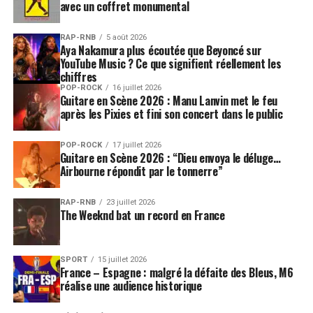
avec un coffret monumental
Elle est dans un milieu pop, à la fois dans l’intime et
dans le rock ?
RAP-RNB
5 août 2026
Aya Nakamura plus écoutée que Beyoncé sur
Pop lui convient bien parce que c’est vraiment
YouTube Music ? Ce que signifient réellement les
populaire, elle est douée dans tous les domaines. Je
chiffres
pourrais lui donner des chansons rock sans souci. Elle
POP-ROCK
16 juillet 2026
Guitare en Scène 2026 : Manu Lanvin met le feu
sait comment bien faire sonner une guitare. Elle sait
après les Pixies et fini son concert dans le public
surtout respecter le musicien qui est en face et aller
chercher au plus profond de lui ces petits accidents qui
POP-ROCK
17 juillet 2026
font qu’on n’a pas juste de la musique mais une histoire.
Guitare en Scène 2026 : “Dieu envoya le déluge…
Elle dit tout le temps « un album, tu vas vivre avec toute
Airbourne répondit par le tonnerre”
ta vie ». Ce n’est pas juste un objet que tu peux trouver
au supermarché. C’est sacré. On pense notre temps à
RAP-RNB
23 juillet 2026
The Weeknd bat un record en France
désacraliser le truc parce qu’on ne se prend pas la tête.
Mais on touche à quelque chose qui normalement doit
remuer les tripes.
SPORT
15 juillet 2026
France – Espagne : malgré la défaite des Bleus, M6
Parlons justement de ces accidents volontaires.
réalise une audience historique
Dans l’album, quand on tend l’oreille, on sent que ça