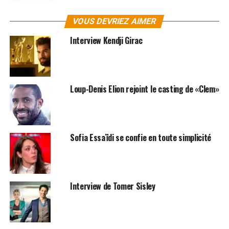
Cette chanson n’est pas forcément représentative de
VOUS DEVRIEZ AIMER
toute la musique de Kaolin, mais est-ce qu’elle a
Interview Kendji Girac
donné l’impulsion, le déclencheur à cet album solo ?
Il y a de ça. C’est une chanson très folk. L’esprit de
Kaolin est plus rock. Pour une fois on est allé dans ce
paysage un peu plus acoustique. Ça fait longtemps que
Loup-Denis Elion rejoint le casting de «Clem»
ce sont mes influences, mon background comme on dit.
Je compose à la guitare sèche, j’ai voulu garder cet
esprit des démos, ne pas mettre de guitare électrique là
où au départ il y avait une guitare sèche, garder ce côté
Sofia Essaïdi se confie en toute simplicité
simple, minimaliste. Au niveau des paroles, il y a une
chanson sur mon album qui s’appelle
Des ballons
rouges
, c’est la suite de
Partons vite
. C’est le même
couple, 15 ans plus tard, avec un peu plus d’expérience.
Interview de Tomer Sisley
Je le fais souvent sur mes chansons, je fais une suite qui
n’a pas forcément grand-chose à voir musicalement
avec ce qui s’est passé avant. Là il y avait un vrai fil