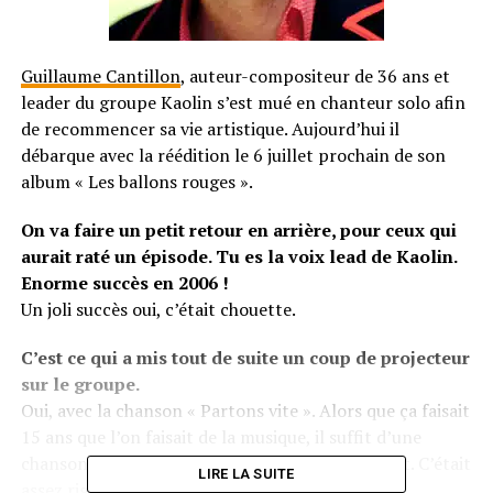
Guillaume Cantillon
, auteur-compositeur de 36 ans et
leader du groupe Kaolin s’est mué en chanteur solo afin
de recommencer sa vie artistique. Aujourd’hui il
débarque avec la réédition le 6 juillet prochain de son
album « Les ballons rouges ».
On va faire un petit retour en arrière, pour ceux qui
aurait raté un épisode. Tu es la voix lead de Kaolin.
Enorme succès en 2006 !
Un joli succès oui, c’était chouette.
C’est ce qui a mis tout de suite un coup de projecteur
sur le groupe.
Oui, avec la chanson « Partons vite ». Alors que ça faisait
15 ans que l’on faisait de la musique, il suffit d’une
chanson en radio pour être éclairé différemment. C’était
LIRE LA SUITE
assez rigolo.