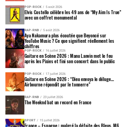
POP-ROCK
5 août 2026
Elvis Costello célèbre les 49 ans de “My Aim Is True”
avec un coffret monumental
RAP-RNB
5 août 2026
Aya Nakamura plus écoutée que Beyoncé sur
YouTube Music ? Ce que signifient réellement les
chiffres
POP-ROCK
16 juillet 2026
Guitare en Scène 2026 : Manu Lanvin met le feu
après les Pixies et fini son concert dans le public
POP-ROCK
17 juillet 2026
Guitare en Scène 2026 : “Dieu envoya le déluge…
Airbourne répondit par le tonnerre”
RAP-RNB
23 juillet 2026
The Weeknd bat un record en France
SPORT
15 juillet 2026
France – Espagne : malgré la défaite des Bleus, M6