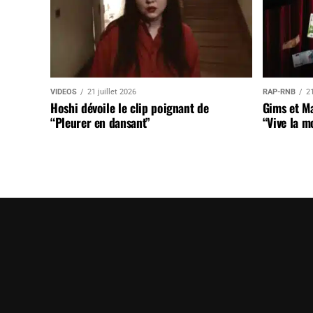
VIDEOS
21 juillet 2026
RAP-RNB
21
Hoshi dévoile le clip poignant de
Gims et Ma
“Pleurer en dansant”
“Vive la m