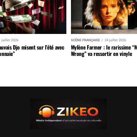
 juillet 2026
SCÈNE FRANÇAISE
24 juillet 2026
uvais Djo misent sur l’été avec
Mylène Farmer : le rarissime “
onnaie”
Wrong” va ressortir en vinyle