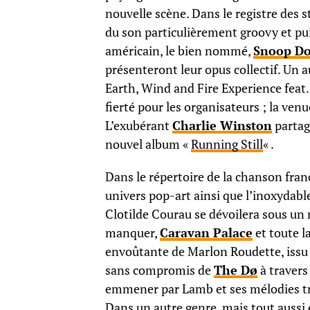
nouvelle scène. Dans le registre des 
du son particulièrement groovy et pui
américain, le bien nommé,
Snoop D
présenteront leur opus collectif. Un
Earth, Wind and Fire Experience feat. 
fierté pour les organisateurs ; la ve
L’exubérant
Charlie Winston
partage
nouvel album «
Running Still
« .
Dans le répertoire de la chanson fra
univers pop-art ainsi que l’inoxydable
Clotilde Courau se dévoilera sous un
manquer,
Caravan Palace
et toute l
envoûtante de Marlon Roudette, issu 
sans compromis de
The Dø
à travers
emmener par Lamb et ses mélodies tr
Dans un autre genre, mais tout aussi 