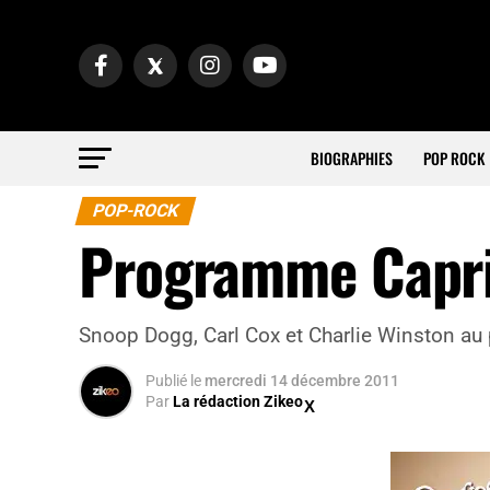
BIOGRAPHIES
POP ROCK
POP-ROCK
Programme Capric
Snoop Dogg, Carl Cox et Charlie Winston au
Publié
le
mercredi 14 décembre 2011
Par
La rédaction Zikeo