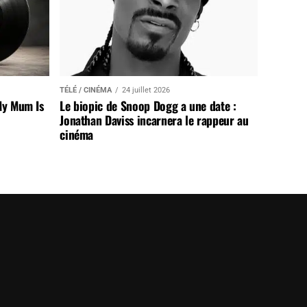
TÉLÉ / CINÉMA
24 juillet 2026
My Mum Is
Le biopic de Snoop Dogg a une date :
Jonathan Daviss incarnera le rappeur au
cinéma