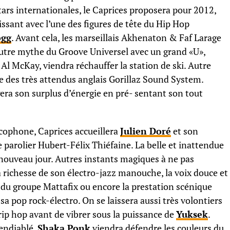
stars internationales, le Caprices proposera pour 2012,
ssant avec l’une des figures de tête du Hip Hop
ogg
. Avant cela, les marseillais Akhenaton & Faf Larage
 autre mythe du Groove Universel avec un grand «U»,
Al McKay, viendra réchauffer la station de ski. Autre
nue des très attendus anglais Gorillaz Sound System.
ra son surplus d’énergie en pré- sentant son tout
ncophone, Caprices accueillera
Julien Doré
et son
 parolier Hubert-Félix Thiéfaine. La belle et inattendue
 nouveau jour. Autres instants magiques à ne pas
a richesse de son électro-jazz manouche, la voix douce et
du groupe Mattafix ou encore la prestation scénique
 sa pop rock-électro. On se laissera aussi très volontiers
ip hop avant de vibrer sous la puissance de
Yuksek
.
endiablé,
Shaka Ponk
viendra défendre les couleurs du