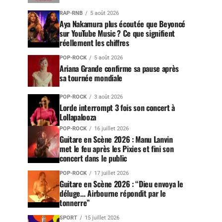
RAP-RNB
5 août 2026
Aya Nakamura plus écoutée que Beyoncé
sur YouTube Music ? Ce que signifient
réellement les chiffres
POP-ROCK
5 août 2026
Ariana Grande confirme sa pause après
sa tournée mondiale
POP-ROCK
3 août 2026
Lorde interrompt 3 fois son concert à
Lollapalooza
POP-ROCK
16 juillet 2026
Guitare en Scène 2026 : Manu Lanvin
met le feu après les Pixies et fini son
concert dans le public
POP-ROCK
17 juillet 2026
Guitare en Scène 2026 : “Dieu envoya le
déluge… Airbourne répondit par le
tonnerre”
SPORT
15 juillet 2026