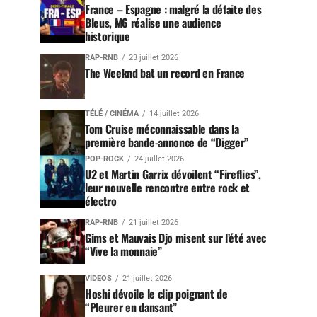
France – Espagne : malgré la défaite des
Bleus, M6 réalise une audience
historique
RAP-RNB
23 juillet 2026
The Weeknd bat un record en France
TÉLÉ / CINÉMA
14 juillet 2026
Tom Cruise méconnaissable dans la
première bande-annonce de “Digger”
POP-ROCK
24 juillet 2026
U2 et Martin Garrix dévoilent “Fireflies”,
leur nouvelle rencontre entre rock et
électro
RAP-RNB
21 juillet 2026
Gims et Mauvais Djo misent sur l’été avec
“Vive la monnaie”
VIDEOS
21 juillet 2026
Hoshi dévoile le clip poignant de
“Pleurer en dansant”