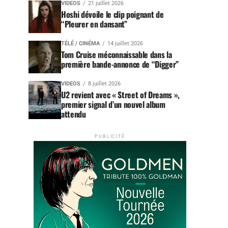
VIDEOS
21 juillet 2026
Hoshi dévoile le clip poignant de
“Pleurer en dansant”
TÉLÉ / CINÉMA
14 juillet 2026
Tom Cruise méconnaissable dans la
première bande-annonce de “Digger”
VIDEOS
8 juillet 2026
U2 revient avec « Street of Dreams »,
premier signal d’un nouvel album
attendu
PUBLICITÉ