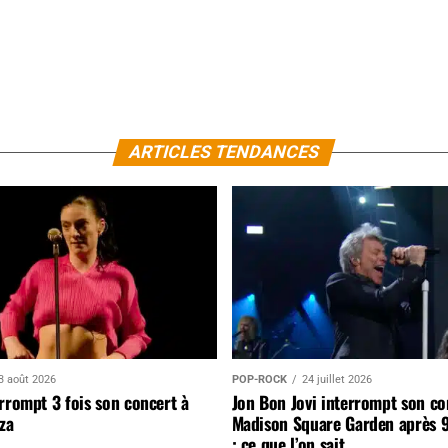
ARTICLES TENDANCES
3 août 2026
POP-ROCK
24 juillet 2026
rrompt 3 fois son concert à
Jon Bon Jovi interrompt son co
za
Madison Square Garden après 
: ce que l’on sait…