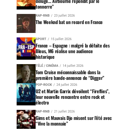
déluge… Airbourne répondit par le
tonnerre”
RAP-RNB
23 juillet 2026
The Weeknd bat un record en France
SPORT
15 juillet 2026
France – Espagne : malgré la défaite des
Bleus, M6 réalise une audience
historique
TÉLÉ / CINÉMA
14 juillet 2026
Tom Cruise méconnaissable dans la
première bande-annonce de “Digger”
POP-ROCK
24 juillet 2026
U2 et Martin Garrix dévoilent “Fireflies”,
leur nouvelle rencontre entre rock et
électro
RAP-RNB
21 juillet 2026
Gims et Mauvais Djo misent sur l’été avec
“Vive la monnaie”