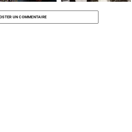
& Julia Stone présentent leur
Angus & Julia Stone
From The Stalls
u clip
OSTER UN COMMENTAIRE