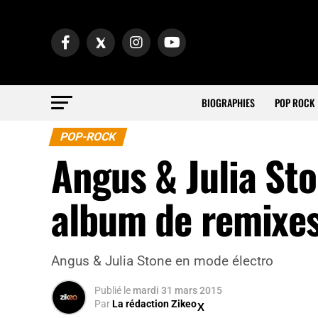
BIOGRAPHIES
POP ROCK
POP-ROCK
Angus & Julia Sto
album de remixe
Angus & Julia Stone en mode électro
Publié
le
mardi 31 mars 2015
Par
La rédaction Zikeo