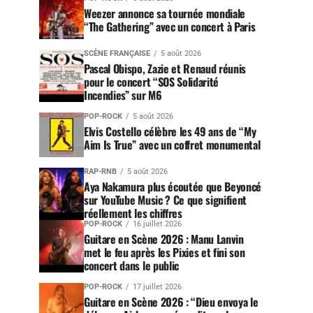
Weezer annonce sa tournée mondiale
“The Gathering” avec un concert à Paris
SCÈNE FRANÇAISE
5 août 2026
Pascal Obispo, Zazie et Renaud réunis
pour le concert “SOS Solidarité
Incendies” sur M6
POP-ROCK
5 août 2026
Elvis Costello célèbre les 49 ans de “My
Aim Is True” avec un coffret monumental
RAP-RNB
5 août 2026
Aya Nakamura plus écoutée que Beyoncé
sur YouTube Music ? Ce que signifient
réellement les chiffres
POP-ROCK
16 juillet 2026
Guitare en Scène 2026 : Manu Lanvin
met le feu après les Pixies et fini son
concert dans le public
POP-ROCK
17 juillet 2026
Guitare en Scène 2026 : “Dieu envoya le