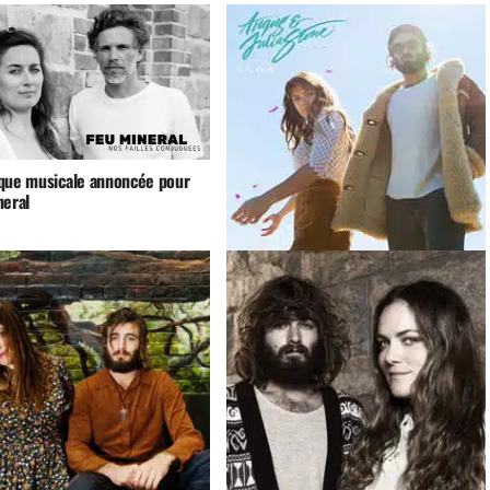
que musicale annoncée pour
neral
Angus & Julia Stone :
Snow