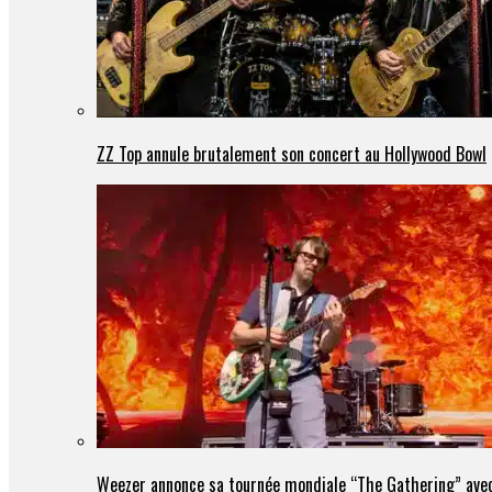
ZZ Top annule brutalement son concert au Hollywood Bowl
Weezer annonce sa tournée mondiale “The Gathering” avec