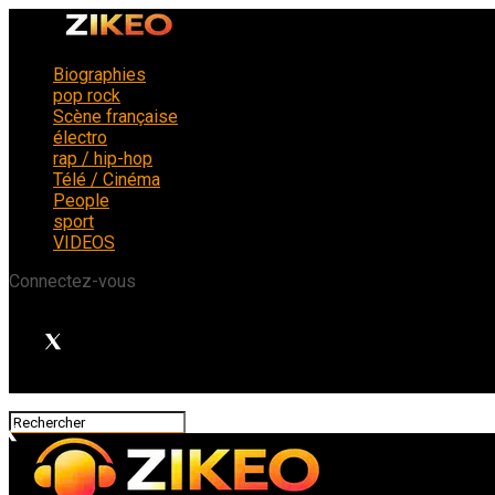
Biographies
pop rock
Scène française
électro
rap / hip-hop
Télé / Cinéma
People
sport
VIDEOS
Connectez-vous