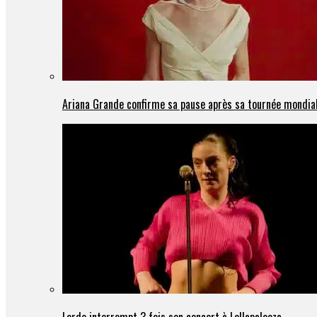
Ariana Grande confirme sa pause après sa tournée mondia
Lorde interrompt 3 fois son concert à Lollapalooza