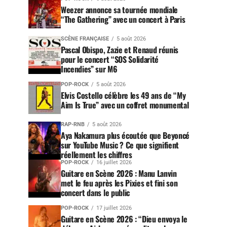
Weezer annonce sa tournée mondiale
“The Gathering” avec un concert à Paris
SCÈNE FRANÇAISE
5 août 2026
Pascal Obispo, Zazie et Renaud réunis
pour le concert “SOS Solidarité
Incendies” sur M6
POP-ROCK
5 août 2026
Elvis Costello célèbre les 49 ans de “My
Aim Is True” avec un coffret monumental
RAP-RNB
5 août 2026
Aya Nakamura plus écoutée que Beyoncé
sur YouTube Music ? Ce que signifient
réellement les chiffres
POP-ROCK
16 juillet 2026
Guitare en Scène 2026 : Manu Lanvin
met le feu après les Pixies et fini son
concert dans le public
POP-ROCK
17 juillet 2026
Guitare en Scène 2026 : “Dieu envoya le