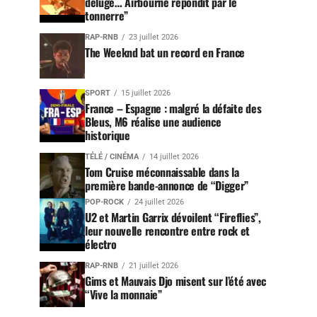
déluge… Airbourne répondit par le
tonnerre”
RAP-RNB
23 juillet 2026
The Weeknd bat un record en France
SPORT
15 juillet 2026
France – Espagne : malgré la défaite des
Bleus, M6 réalise une audience
historique
TÉLÉ / CINÉMA
14 juillet 2026
Tom Cruise méconnaissable dans la
première bande-annonce de “Digger”
POP-ROCK
24 juillet 2026
U2 et Martin Garrix dévoilent “Fireflies”,
leur nouvelle rencontre entre rock et
électro
RAP-RNB
21 juillet 2026
Gims et Mauvais Djo misent sur l’été avec
“Vive la monnaie”