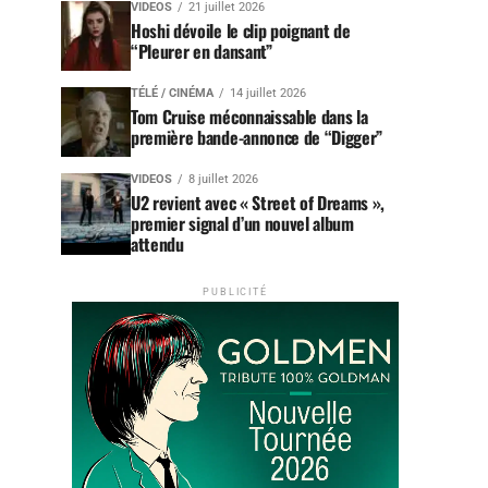
VIDEOS
21 juillet 2026
Hoshi dévoile le clip poignant de
“Pleurer en dansant”
TÉLÉ / CINÉMA
14 juillet 2026
Tom Cruise méconnaissable dans la
première bande-annonce de “Digger”
VIDEOS
8 juillet 2026
U2 revient avec « Street of Dreams »,
premier signal d’un nouvel album
attendu
PUBLICITÉ