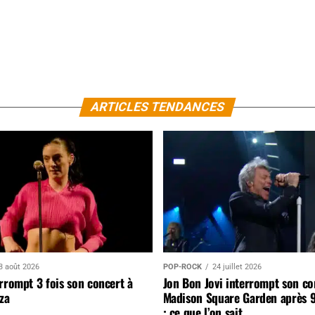
ARTICLES TENDANCES
3 août 2026
POP-ROCK
24 juillet 2026
rrompt 3 fois son concert à
Jon Bon Jovi interrompt son co
za
Madison Square Garden après 
: ce que l’on sait…