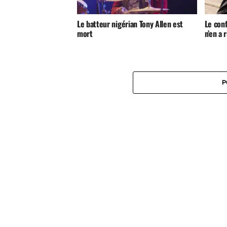
Le batteur nigérian Tony Allen est
Le con
mort
n’en a 
P