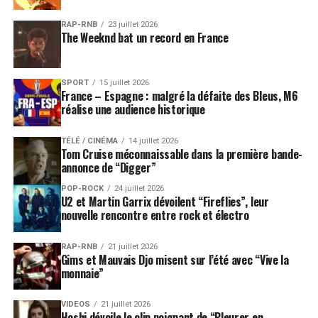
RAP-RNB
23 juillet 2026
The Weeknd bat un record en France
SPORT
15 juillet 2026
France – Espagne : malgré la défaite des Bleus, M6
réalise une audience historique
TÉLÉ / CINÉMA
14 juillet 2026
Tom Cruise méconnaissable dans la première bande-
annonce de “Digger”
POP-ROCK
24 juillet 2026
U2 et Martin Garrix dévoilent “Fireflies”, leur
nouvelle rencontre entre rock et électro
RAP-RNB
21 juillet 2026
Gims et Mauvais Djo misent sur l’été avec “Vive la
monnaie”
VIDEOS
21 juillet 2026
Hoshi dévoile le clip poignant de “Pleurer en