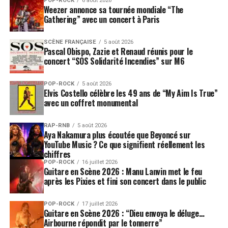
POP-ROCK
6 août 2026
Weezer annonce sa tournée mondiale “The
Gathering” avec un concert à Paris
SCÈNE FRANÇAISE
5 août 2026
Pascal Obispo, Zazie et Renaud réunis pour le
concert “SOS Solidarité Incendies” sur M6
POP-ROCK
5 août 2026
Elvis Costello célèbre les 49 ans de “My Aim Is True”
avec un coffret monumental
RAP-RNB
5 août 2026
Aya Nakamura plus écoutée que Beyoncé sur
YouTube Music ? Ce que signifient réellement les
chiffres
POP-ROCK
16 juillet 2026
Guitare en Scène 2026 : Manu Lanvin met le feu
après les Pixies et fini son concert dans le public
POP-ROCK
17 juillet 2026
Guitare en Scène 2026 : “Dieu envoya le déluge…
Airbourne répondit par le tonnerre”