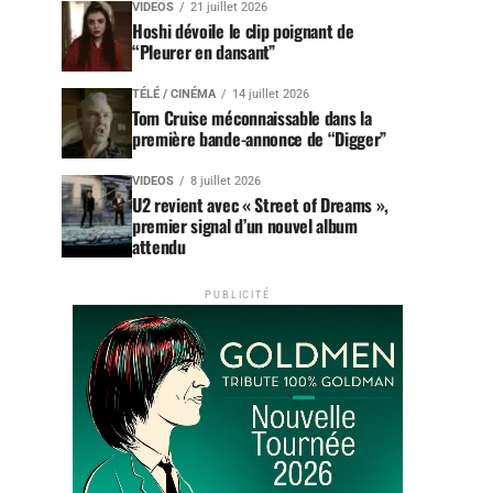
VIDEOS
21 juillet 2026
Hoshi dévoile le clip poignant de
“Pleurer en dansant”
TÉLÉ / CINÉMA
14 juillet 2026
Tom Cruise méconnaissable dans la
première bande-annonce de “Digger”
VIDEOS
8 juillet 2026
U2 revient avec « Street of Dreams »,
premier signal d’un nouvel album
attendu
PUBLICITÉ