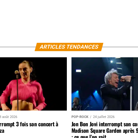
ARTICLES TENDANCES
3 août 2026
POP-ROCK
24 juillet 2026
rrompt 3 fois son concert à
Jon Bon Jovi interrompt son co
za
Madison Square Garden après 
: ce que l’on sait…