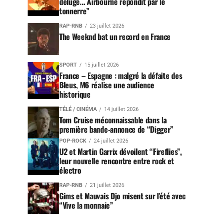
déluge… Airbourne répondit par le
tonnerre”
RAP-RNB
23 juillet 2026
The Weeknd bat un record en France
SPORT
15 juillet 2026
France – Espagne : malgré la défaite des
Bleus, M6 réalise une audience
historique
TÉLÉ / CINÉMA
14 juillet 2026
Tom Cruise méconnaissable dans la
première bande-annonce de “Digger”
POP-ROCK
24 juillet 2026
U2 et Martin Garrix dévoilent “Fireflies”,
leur nouvelle rencontre entre rock et
électro
RAP-RNB
21 juillet 2026
Gims et Mauvais Djo misent sur l’été avec
“Vive la monnaie”