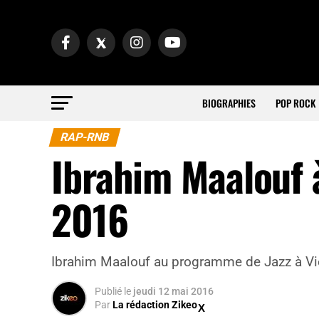
BIOGRAPHIES
POP ROCK
RAP-RNB
Ibrahim Maalouf à
2016
Ibrahim Maalouf au programme de Jazz à V
Publié
le
jeudi 12 mai 2016
Par
La rédaction Zikeo