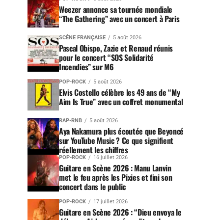
Weezer annonce sa tournée mondiale
“The Gathering” avec un concert à Paris
SCÈNE FRANÇAISE
5 août 2026
Pascal Obispo, Zazie et Renaud réunis
pour le concert “SOS Solidarité
Incendies” sur M6
POP-ROCK
5 août 2026
Elvis Costello célèbre les 49 ans de “My
Aim Is True” avec un coffret monumental
RAP-RNB
5 août 2026
Aya Nakamura plus écoutée que Beyoncé
sur YouTube Music ? Ce que signifient
réellement les chiffres
POP-ROCK
16 juillet 2026
Guitare en Scène 2026 : Manu Lanvin
met le feu après les Pixies et fini son
concert dans le public
POP-ROCK
17 juillet 2026
Guitare en Scène 2026 : “Dieu envoya le