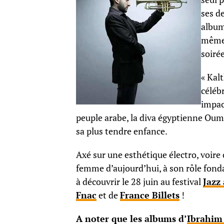
ses d
album
même 
soirée
« Kal
céle
impac
peuple arabe, la diva égyptienne Oum
sa plus tendre enfance.
Axé sur une esthétique électro, voire
femme d’aujourd’hui, à son rôle fond
à découvrir le 28 juin au festival
Jazz
Fnac
et de
France Billets
!
A noter que les albums d’
Ibrahim