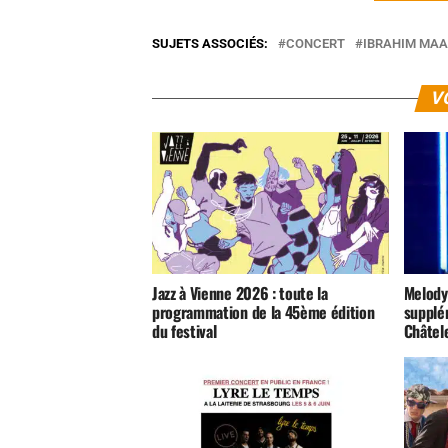
SUJETS ASSOCIÉS:
CONCERT
IBRAHIM MA
V
Jazz à Vienne 2026 : toute la
Melody
programmation de la 45ème édition
supplé
du festival
Châtele