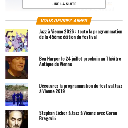
pianistes
Herbie
LIRE LA SUITE
Hancock
,
Ahmad
Jamal
et
Jamie
VOUS DEVRIEZ AIMER
Cullum
, le bassiste
Richard Bona
pour
Jazz à Vienne 2026 : toute la programmation
de la 45ème édition du festival
un spectacle jeune
public autour de la
musique afro-
cubaine, les
Ben Harper le 24 juillet prochain au Théâtre
Antique de Vienne
chanteuses
Stacey
Kent
et
Youn Sun Nah
sans oublier la réunion
exceptionnelle de
Jean-Luc Ponty
,
Biréli Lagrène
et
Kyle Eastwood
.
Découvrez la programmation du festival Jazz
à Vienne 2019
Les 3 et 8 juillet, le Théâtre Antique rendra hommage à
deux musiciens qui ont marqué l’histoire de la musique.
L’hommage à
John Coltrane
sera incarné par des
Stephan Eicher à Jazz à Vienne avec Goran
musiciens ayant partagé la scène avec lui. C’est le cas du
Bregović
légendaire
Pharoah Sanders
et de
Archie Shepp
qui