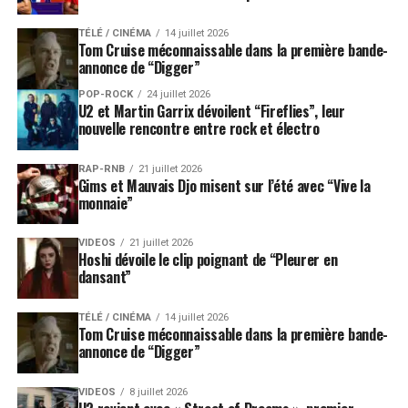
cette soirée la diva béninoise
Angélique Kidjo
rendra
TÉLÉ / CINÉMA
14 juillet 2026
hommage au répertoire de la Reina de la Salsa,
Celia
Tom Cruise méconnaissable dans la première bande-
Cruz
avec en invité l’un des meilleurs percussionnistes
annonce de “Digger”
de Cuba :
Pedrito Martinez
.
POP-ROCK
24 juillet 2026
U2 et Martin Garrix dévoilent “Fireflies”, leur
La nouvelle génération sera cette année incarnée par
nouvelle rencontre entre rock et électro
les brésiliens de Bixiga 70, la chanteuse
Anne Sila
, le
pianiste
Yaron Herman
, le trompettiste
Christian
RAP-RNB
21 juillet 2026
Gims et Mauvais Djo misent sur l’été avec “Vive la
Scott,
la harpiste
Laura Perrudin
, le groupe américain
monnaie”
Con Brio
, le saxophoniste
Guillaume Perret
ainsi que
le lauréat 2016 du tremplin RéZZo FOCAL Jazz à
VIDEOS
21 juillet 2026
Vienne,
Amaury Faye Trio
.
Hoshi dévoile le clip poignant de “Pleurer en
dansant”
LA BILLETTERIE POUR JAZZ A VIENNE EST OUVERTE
SUR LES SITES DE LA
FNAC
ET DE
FRANCE BILLET
TÉLÉ / CINÉMA
14 juillet 2026
Tom Cruise méconnaissable dans la première bande-
SUJETS ASSOCIÉS:
JAZZ A VIENNE
annonce de “Digger”
VIDEOS
8 juillet 2026