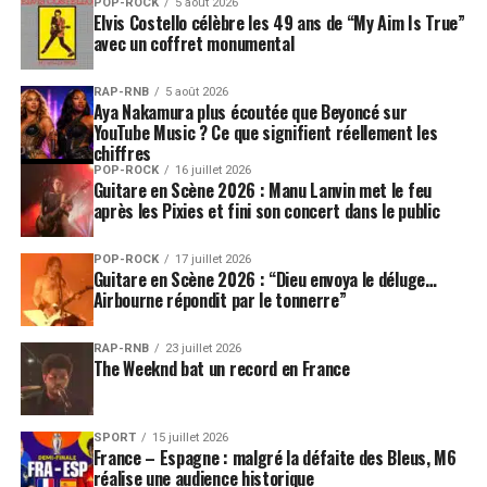
POP-ROCK
5 août 2026
deux musiques sont multiples et de nombreux rappeurs
Elvis Costello célèbre les 49 ans de “My Aim Is True”
avec un coffret monumental
revendiquent le jazz comme in uence première tout
comme les jazzmen aiment ouvrir le jazz au hip hop.
Pour cette édition, le festival a la chance d’accueillir le
RAP-RNB
5 août 2026
Aya Nakamura plus écoutée que Beyoncé sur
groupe légendaire
De La Soul
. Cette même soirée
YouTube Music ? Ce que signifient réellement les
débutera par une création Mouv’, Adami et Radio France
chiffres
qui unit l’Orchestre national de Lyon,
the Ice-Kream
et
POP-ROCK
16 juillet 2026
Guitare en Scène 2026 : Manu Lanvin met le feu
la fine fleur du rap français avec
MC Solaar
,
Arsenik
et
après les Pixies et fini son concert dans le public
Bigflo & Oli
sous la direction artistique d’Issam Krimi.
Le hip hop sera également présent le 30 juin avec le
POP-ROCK
17 juillet 2026
Guitare en Scène 2026 : “Dieu envoya le déluge…
rappeur-poète
Abd Al Malik
comme invité d’
Ahmad
Airbourne répondit par le tonnerre”
Jamal
, le 10 juillet avec la reine incontestée du hip hop
soul,
Mary J. Blige
et le 11 juillet avec les moustachus
RAP-RNB
23 juillet 2026
de Deluxe qui aiment mélanger, swing, funk et hip hop.
The Weeknd bat un record en France
La soirée Cuba présente deux très beaux projets. Une
création autour du pianiste Roberto Fonseca qui invite
SPORT
15 juillet 2026
France – Espagne : malgré la défaite des Bleus, M6
le leader-créateur du
Buena Vista Social Club
,
Eliades
réalise une audience historique
Ochoa
et l’enchanteuse
Daymé Arocena
. Pour ouvrir