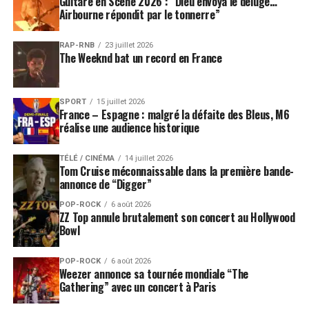
Guitare en Scène 2026 : “Dieu envoya le déluge…
Airbourne répondit par le tonnerre”
RAP-RNB
23 juillet 2026
The Weeknd bat un record en France
SPORT
15 juillet 2026
France – Espagne : malgré la défaite des Bleus, M6
réalise une audience historique
TÉLÉ / CINÉMA
14 juillet 2026
Tom Cruise méconnaissable dans la première bande-
annonce de “Digger”
POP-ROCK
6 août 2026
ZZ Top annule brutalement son concert au Hollywood
Bowl
POP-ROCK
6 août 2026
Weezer annonce sa tournée mondiale “The
Gathering” avec un concert à Paris