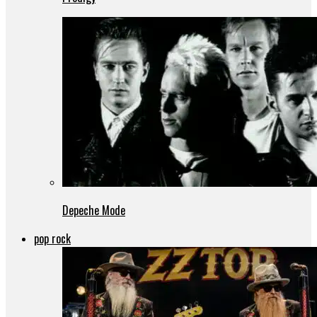
Depeche Mode
pop rock