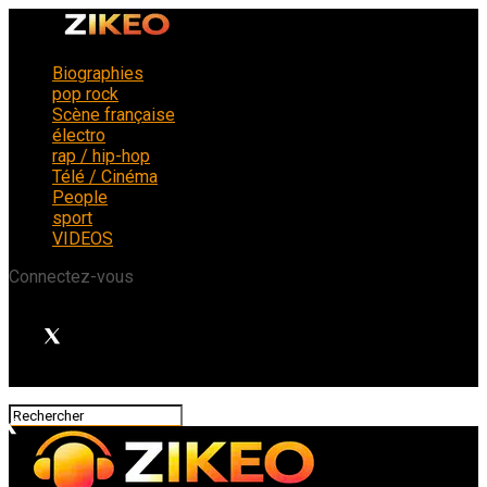
Biographies
pop rock
Scène française
électro
rap / hip-hop
Télé / Cinéma
People
sport
VIDEOS
Connectez-vous