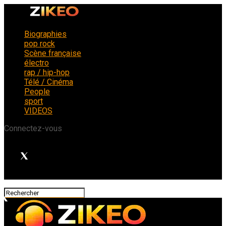
Biographies
pop rock
Scène française
électro
rap / hip-hop
Télé / Cinéma
People
sport
VIDEOS
Connectez-vous