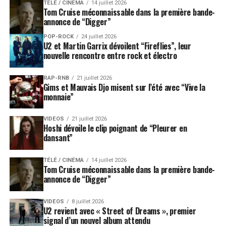
TÉLÉ / CINÉMA
14 juillet 2026
Tom Cruise méconnaissable dans la première bande-
annonce de “Digger”
POP-ROCK
24 juillet 2026
U2 et Martin Garrix dévoilent “Fireflies”, leur
nouvelle rencontre entre rock et électro
RAP-RNB
21 juillet 2026
Gims et Mauvais Djo misent sur l’été avec “Vive la
monnaie”
VIDEOS
21 juillet 2026
Hoshi dévoile le clip poignant de “Pleurer en
dansant”
TÉLÉ / CINÉMA
14 juillet 2026
Tom Cruise méconnaissable dans la première bande-
annonce de “Digger”
VIDEOS
8 juillet 2026
U2 revient avec « Street of Dreams », premier
signal d’un nouvel album attendu