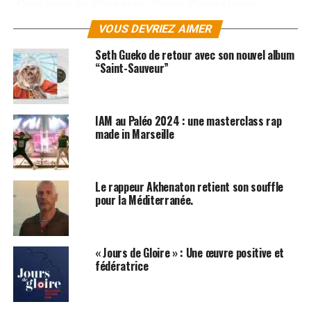
d’une façon ou d’une autre. J’avais d’abord pensé
l’inviter sur « Les unes, les autres », et puis j’ai
VOUS DEVRIEZ AIMER
commencé à écrire cette chanson, un clin d’oeil à Jacques
Brel et ça m’a paru évident de l’inviter sur cette
Seth Gueko de retour avec son nouvel album
“Saint-Sauveur”
chanson »
.
Autre duo, celui avec Sly Johnson sur
Tirer des Traits
et
Partir 5mn.
Oxmo et Sly se connaissent et se croisent
IAM au Paléo 2024 : une masterclass rap
made in Marseille
depuis longtemps. Ainsi Oxmo l’avait-il invité l’an passé
sur scène à La Cigale pour une version enflammée de «
On danse pas ». Membre actif du Saïan Supa Crew,
artiste reconnu pour son ouverture et sa créativité
Le rappeur Akhenaton retient son souffle
pour la Méditerranée.
(Camille, Erik Truffaz), intervient avec classe et
caractère non pas au beat box dont il est un spécialiste
reconnu, mais au chant, et c’est une très belle surprise !
« Jours de Gloire » : Une œuvre positive et
K’naan quant à lui est présent sur
L’Arme de Paix.
À la
fédératrice
fois, chanteur, rappeur et musicien,
K’naan
est un
artiste inspiré et inspirant. Né à Mogadiscio, il quitte