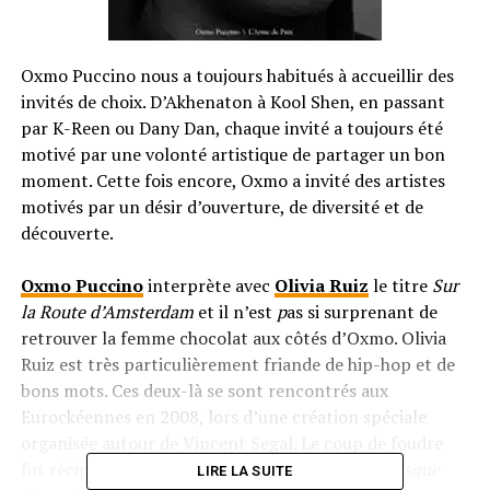
Oxmo Puccino nous a toujours habitués à accueillir des
invités de choix. D’Akhenaton à Kool Shen, en passant
par K-Reen ou Dany Dan, chaque invité a toujours été
motivé par une volonté artistique de partager un bon
moment. Cette fois encore, Oxmo a invité des artistes
motivés par un désir d’ouverture, de diversité et de
découverte.
Oxmo Puccino
interprète avec
Olivia Ruiz
le titre
Sur
la Route d’Amsterdam
et il n’est
p
as si surprenant de
retrouver la femme chocolat aux côtés d’Oxmo. Olivia
Ruiz est très particulièrement friande de hip-hop et de
bons mots. Ces deux-là se sont rencontrés aux
Eurockéennes en 2008, lors d’une création spéciale
organisée autour de Vincent Segal. Le coup de foudre
fut réciproque. «
Je voulais qu’elle participe au disque
LIRE LA SUITE