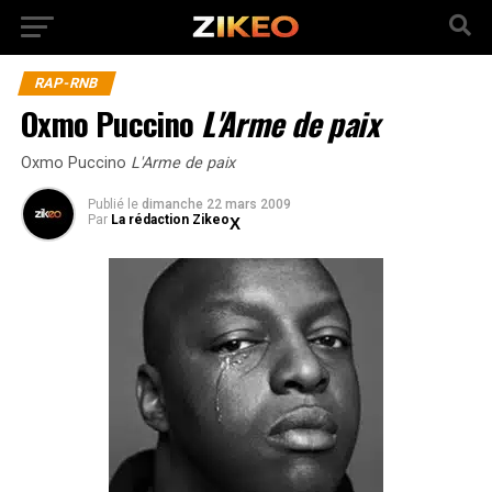
RAP-RNB
Oxmo Puccino
L'Arme de paix
Oxmo Puccino
L'Arme de paix
Publié
le
dimanche 22 mars 2009
Par
La rédaction Zikeo