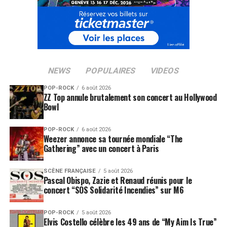
LES ALBUMS D’OXMO PUCCINO SONT DISPONIBLES
SUR
AMAZON
SUJETS ASSOCIÉS:
AKHENATON
K NAAN
KOOL SHEN
OLIVIA RUIZ
OXMO PUCCINO
NEWS
POPULAIRES
VIDEOS
POP-ROCK
6 août 2026
ZZ Top annule brutalement son concert au Hollywood
Bowl
POP-ROCK
6 août 2026
Weezer annonce sa tournée mondiale “The
Gathering” avec un concert à Paris
SCÈNE FRANÇAISE
5 août 2026
Pascal Obispo, Zazie et Renaud réunis pour le
concert “SOS Solidarité Incendies” sur M6
POP-ROCK
5 août 2026
Elvis Costello célèbre les 49 ans de “My Aim Is True”