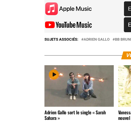
SUJETS ASSOCIÉS:
ADRIEN GALLO
BB BRUN
V
Adrien Gallo sort le single « Sarah
Vaness
Sahara »
nouvel