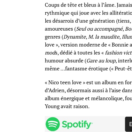
Coups de tête et bleus à l’âme. Jamais
rythmique qui joue avec les allitération
les désarrois d’une génération (tiens
amoureuses (
Seul ou accompagné
,
Bo
genres (
Dynamite
,
M. la maudite
,
Illu
love », version moderne de « Bonnie and
mod
s, dédié à toutes les «
fashion vic
humour absurde (
Gare au loup
, inter
même …fantasme érotique (« Peut-êtr
« Nico teen love » est un album en for
d’Adrien, désormais aussi à l’aise da
album énergique et mélancolique, fo
Young avait raison.