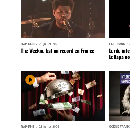
RAP-RNB
23 juillet 2026
POP-ROCK
The Weeknd bat un record en France
Lorde inte
Lollapaloo
RAP-RNB
21 juillet 2026
SCÈNE FRANÇ