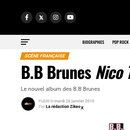
BIOGRAPHIES
POP ROCK
SCÈNE FRANÇAISE
B.B Brunes
Nico 
Le nouvel album des B.B Brunes
Publié
le
mardi 26 janvier 2010
Par
La rédaction Zikeo