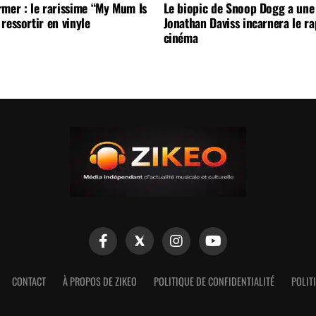
mer : le rarissime “My Mum Is
Le biopic de Snoop Dogg a une 
ressortir en vinyle
Jonathan Daviss incarnera le r
cinéma
CONTACT
À PROPOS DE ZIKEO
POLITIQUE DE CONFIDENTIALITÉ
POLIT