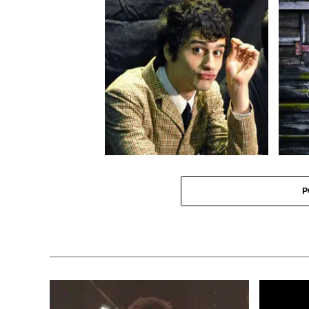
Le chanteur des BB Brunes se lance
Sophie
en solo
P