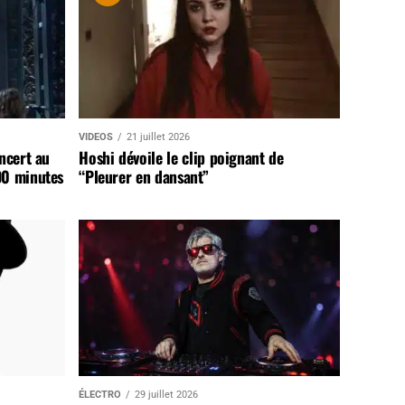
VIDEOS
21 juillet 2026
ncert au
Hoshi dévoile le clip poignant de
90 minutes
“Pleurer en dansant”
ÉLECTRO
29 juillet 2026