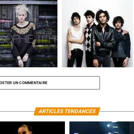
ADRIEN GALLO Crocodile
-Tith
J’aime ça
BB BRUNES
Bye Bye
OSTER UN COMMENTAIRE
ARTICLES TENDANCES