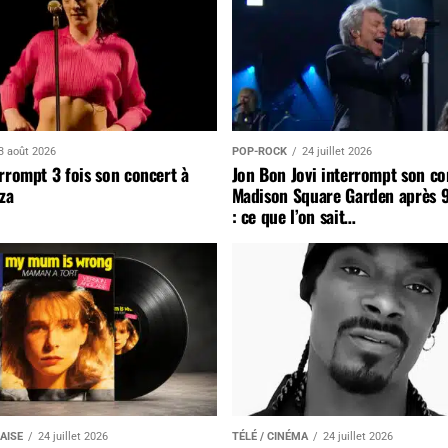
3 août 2026
POP-ROCK
24 juillet 2026
rrompt 3 fois son concert à
Jon Bon Jovi interrompt son co
za
Madison Square Garden après 
: ce que l’on sait…
AISE
24 juillet 2026
TÉLÉ / CINÉMA
24 juillet 2026