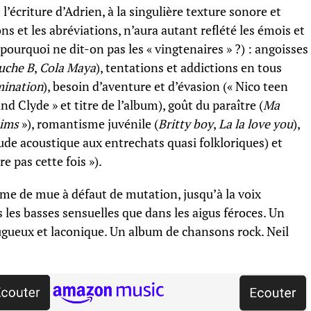
 l’écriture d’Adrien, à la singulière texture sonore et
s et les abréviations, n’aura autant reflété les émois et
, pourquoi ne dit-on pas les « vingtenaires » ?) : angoisses
uche B
,
Cola Maya
), tentations et addictions en tous
mination
), besoin d’aventure et d’évasion (« Nico teen
 Clyde » et titre de l’album), goût du paraître (
Ma
tims
»), romantisme juvénile (
Britty boy
,
La la love you
),
lude acoustique aux entrechats quasi folkloriques) et
e pas cette fois »).
me de mue à défaut de mutation, jusqu’à la voix
ns les basses sensuelles que dans les aigus féroces. Un
ugueux et laconique. Un album de chansons rock. Neil