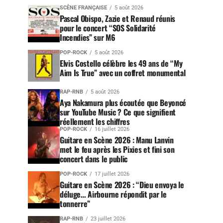
SCÈNE FRANÇAISE
5 août 2026
Pascal Obispo, Zazie et Renaud réunis
pour le concert “SOS Solidarité
Incendies” sur M6
POP-ROCK
5 août 2026
Elvis Costello célèbre les 49 ans de “My
Aim Is True” avec un coffret monumental
RAP-RNB
5 août 2026
Aya Nakamura plus écoutée que Beyoncé
sur YouTube Music ? Ce que signifient
réellement les chiffres
POP-ROCK
16 juillet 2026
Guitare en Scène 2026 : Manu Lanvin
met le feu après les Pixies et fini son
concert dans le public
POP-ROCK
17 juillet 2026
Guitare en Scène 2026 : “Dieu envoya le
déluge… Airbourne répondit par le
tonnerre”
RAP-RNB
23 juillet 2026