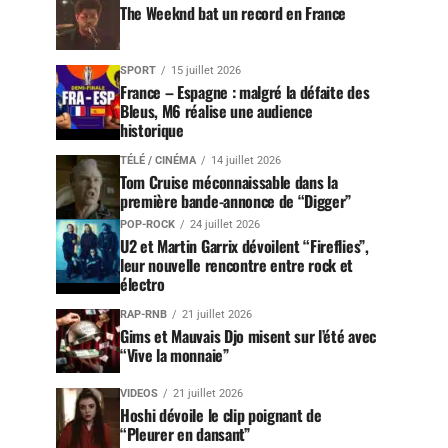
The Weeknd bat un record en France
SPORT
15 juillet 2026
France – Espagne : malgré la défaite des
Bleus, M6 réalise une audience
historique
TÉLÉ / CINÉMA
14 juillet 2026
Tom Cruise méconnaissable dans la
première bande-annonce de “Digger”
POP-ROCK
24 juillet 2026
U2 et Martin Garrix dévoilent “Fireflies”,
leur nouvelle rencontre entre rock et
électro
RAP-RNB
21 juillet 2026
Gims et Mauvais Djo misent sur l’été avec
“Vive la monnaie”
VIDEOS
21 juillet 2026
Hoshi dévoile le clip poignant de
“Pleurer en dansant”