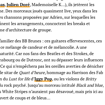
as
,
Julien Doré
, Mademoiselle K…), ils jetèrent les
ne. Des morceaux joués quasiment live, yeux dans les
. Des chansons proposées par Adrien, sur lesquelles les
ufinent les arrangements, concoctent les breaks et
rme d’architecture de groupe.
̀ familier des BB Brunes : ces guitares effervescentes, ces
, ce mélange de candeur et de mélancolie. A une
a maturité. Car nos fans des Beatles et des Strokes, de
insbourg ou de Dutronc, ont su dépasser leurs influences
. Ce qui n’empêchera pas les oreilles averties de dénicher
 le sitar de
Quart d’heure
, hommage au Harrison des Fab
on du
Lust for life
d’
Iggy Pop
, ou les violons de
Britty
du rock psyché. Jusqu’au morceau intitulé
Black and blue
,
es White Stripes n’auraient pas désavoué, mais pris ici au
couvert de coups et de bleus…