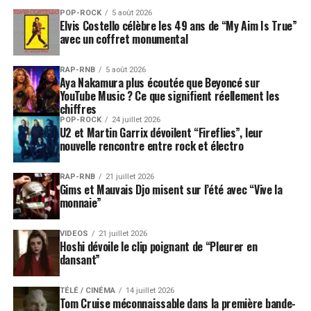
POP-ROCK
5 août 2026
Elvis Costello célèbre les 49 ans de “My Aim Is True”
avec un coffret monumental
RAP-RNB
5 août 2026
Aya Nakamura plus écoutée que Beyoncé sur
YouTube Music ? Ce que signifient réellement les
chiffres
POP-ROCK
24 juillet 2026
U2 et Martin Garrix dévoilent “Fireflies”, leur
nouvelle rencontre entre rock et électro
RAP-RNB
21 juillet 2026
Gims et Mauvais Djo misent sur l’été avec “Vive la
monnaie”
VIDEOS
21 juillet 2026
Hoshi dévoile le clip poignant de “Pleurer en
dansant”
TÉLÉ / CINÉMA
14 juillet 2026
Tom Cruise méconnaissable dans la première bande-