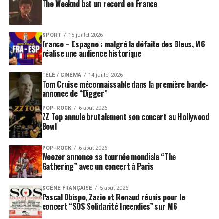
The Weeknd bat un record en France
SPORT
15 juillet 2026
France – Espagne : malgré la défaite des Bleus, M6
réalise une audience historique
TÉLÉ / CINÉMA
14 juillet 2026
Tom Cruise méconnaissable dans la première bande-
annonce de “Digger”
POP-ROCK
6 août 2026
ZZ Top annule brutalement son concert au Hollywood
Bowl
POP-ROCK
6 août 2026
Weezer annonce sa tournée mondiale “The
Gathering” avec un concert à Paris
SCÈNE FRANÇAISE
5 août 2026
Pascal Obispo, Zazie et Renaud réunis pour le
concert “SOS Solidarité Incendies” sur M6