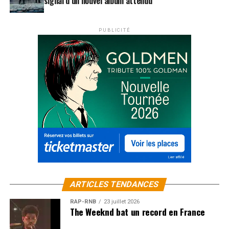
signal d’un nouvel album attendu
avec vous et qui avait fait une petite infidélité sur la
dernière tournée car il était parti avec Paul Mac
Cartney.
PUBLICITÉ
J.H : Il avait un très bon contrat, je n’ai pas pu lui en
vouloir.
On vous a surpris pendant l’enregistrement, vous lui
avez parlé de votre tournée de 2009. Vous avez
bouqué tous vos musiciens ?
J.H : J’ai pris tellement de plaisir à faire cet album, que
j’ai déjà parlé aux musiciens de ma prochaine tournée,
leurs disant que c’était le style de musique que je voulais
faire sur ma prochaine scène. Je leurs ai demandé
d’essayer de ne rien prendre en 2009 pour qu’ils soient
avec moi.
ARTICLES TENDANCES
Dans
Vous Madame
, vous parlez de la mort, c’est un
RAP-RNB
23 juillet 2026
The Weeknd bat un record en France
thème récurrent chez vous.
J.H : Oui, mais il y a de l’espoir puisque je dis que je ne